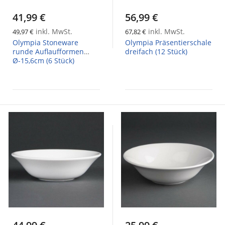
41,99 €
56,99 €
inkl. MwSt.
inkl. MwSt.
49,97 €
67,82 €
Olympia Stoneware
Olympia Präsentierschale
runde Auflaufformen
dreifach (12 Stück)
Ø-15,6cm (6 Stück)