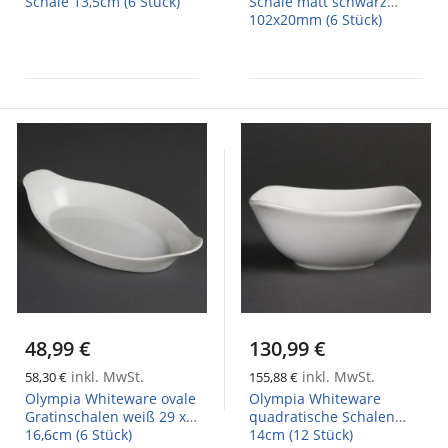
Schale 13,5cm (6 Stück)
Schale matt schwarz
102x20mm (6 Stück)
48,99 €
130,99 €
inkl. MwSt.
inkl. MwSt.
58,30 €
155,88 €
Olympia Whiteware ovale
Olympia Whiteware
Gratinschalen weiß 29 x
quadratische Schalen
16,6cm (6 Stück)
14cm (12 Stück)