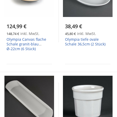
124,99 €
38,49 €
inkl. MwSt.
inkl. MwSt.
148,74 €
45,80 €
Olympia Canvas flache
Olympia tiefe ovale
Schale granit-blau
Schale 36,5cm (2 Stück)
Ø-22cm (6 Stück)