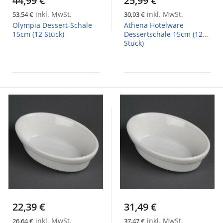
44,99 €
25,99 €
inkl. MwSt.
inkl. MwSt.
53,54 €
30,93 €
Olympia Dessert-Schale
Athena Hotelware
15cm (12 Stück)
Dessertschale 15cm (12
Stück)
22,39 €
31,49 €
inkl. MwSt.
inkl. MwSt.
26,64 €
37,47 €