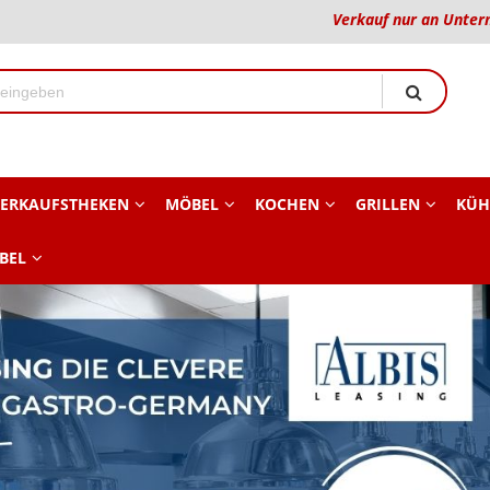
Verkauf nur an Unter
ERKAUFSTHEKEN
MÖBEL
KOCHEN
GRILLEN
KÜH
BEL