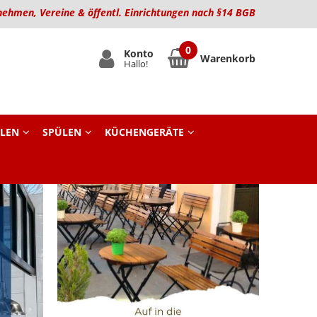
nehmen, Vereine & öffentl. Einrichtungen nach §14 BGB
Konto
Warenkorb
Hallo!
LEN
SPÜLEN
KÜCHENGERÄTE