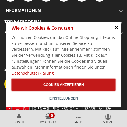
INFORMATIONEN
TOP KATEGORIEN
Wie wir Cookies & Co nutzen
NEWSLETTER ANMELDEN
Schlie
Wir nutzen Cookies, um das Online-Shopping-Erlebnis
zu verbessern und um unseren Service zu
Immer über Top % Aktionen und ANGEBOTE informiert
verbessern. Mit Klick auf "Alle annehmen" stimmen
bleiben
Sie der Verwendung aller Cookies zu. Mit Klick auf
"Einstellungen" können Sie die Cookies individuell
auswählen. Mehr Informationen finden Sie unter
SICHER EINKAUFEN
Datenschutzerklärung
Mit Käuferschutz
COOKIES AKZEPTIEREN
durch Trusted Shops
EINSTELLUNGEN
Auszeichnung:
TOP SHOP PROFESSIONAL 2024/2025/2026
MEHR
KONTO
WARENKORB