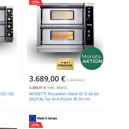
-27%
3.689,00 €
5.049,00 €
inkl. MwSt.
4.389,91 €
105.105
MORETTI Pizzaofen iDeck ID-D 60.60
DIGITAL für 4+4 Pizzen Ø-30 cm
-47%