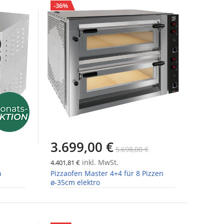
-36%
3.699,00 €
5.698,00 €
inkl. MwSt.
4.401,81 €
n
Pizzaofen Master 4+4 für 8 Pizzen
ø-35cm elektro