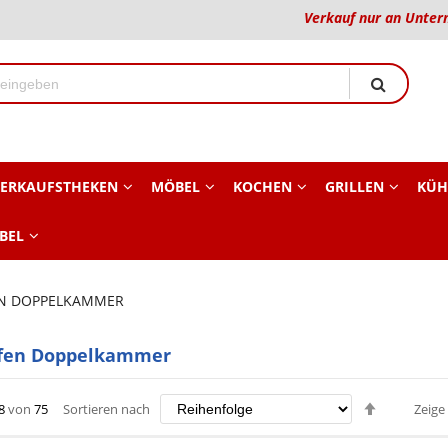
Verkauf nur an Unter
ERKAUFSTHEKEN
MÖBEL
KOCHEN
GRILLEN
KÜH
BEL
EN DOPPELKAMMER
ofen Doppelkammer
Absteige
8
von
75
Sortieren nach
Zeige
sortieren