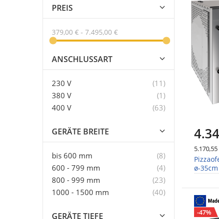
PREIS
379,00 €
-
7.495,00 €
ANSCHLUSSART
Artikel
230 V
11
Artikel
380 V
1
Artikel
400 V
63
4.34
GERÄTE BREITE
5.170,55
Artikel
bis 600 mm
8
Pizzaof
Artikel
600 - 799 mm
4
ø-35cm 
Artikel
800 - 999 mm
23
Artikel
1000 - 1500 mm
40
-47%
GERÄTE TIEFE