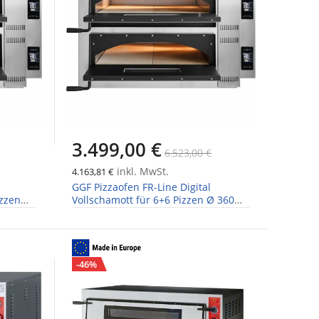
3.499,00 €
6.523,00 €
inkl. MwSt.
4.163,81 €
GGF Pizzaofen FR-Line Digital
izzen
Vollschamott für 6+6 Pizzen Ø 360
mm, Breite 1370mm
-46%