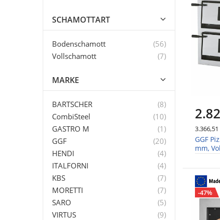
SCHAMOTTART
Artikel
Bodenschamott
56
Artikel
Vollschamott
7
MARKE
Artikel
BARTSCHER
8
2.82
Artikel
CombiSteel
10
Artikel
GASTRO M
1
3.366,51
GGF Piz
Artikel
GGF
20
mm, Vol
Artikel
HENDI
4
1010x
Artikel
ITALFORNI
4
Artikel
KBS
7
Artikel
MORETTI
7
-47%
Artikel
SARO
5
Artikel
VIRTUS
9