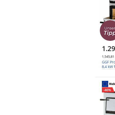
1.29
1.545,81
GGF Pro
8,4 kW 
-46%