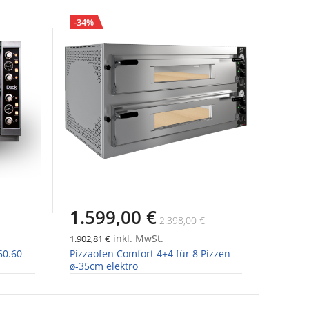
-34%
1.599,00 €
2.398,00 €
inkl. MwSt.
1.902,81 €
60.60
Pizzaofen Comfort 4+4 für 8 Pizzen
ø-35cm elektro