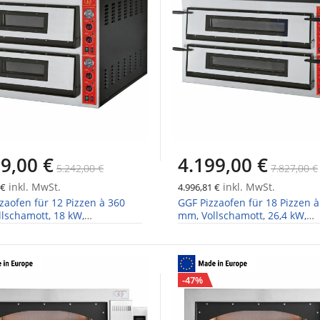
9,00 €
4.199,00 €
5.242,00 €
7.827,00 €
inkl. MwSt.
inkl. MwSt.
 €
4.996,81 €
zaofen für 12 Pizzen à 360
GGF Pizzaofen für 18 Pizzen à
lschamott, 18 kW,
mm, Vollschamott, 26,4 kW,
1210x750mm
1370x1210x750mm
-47%