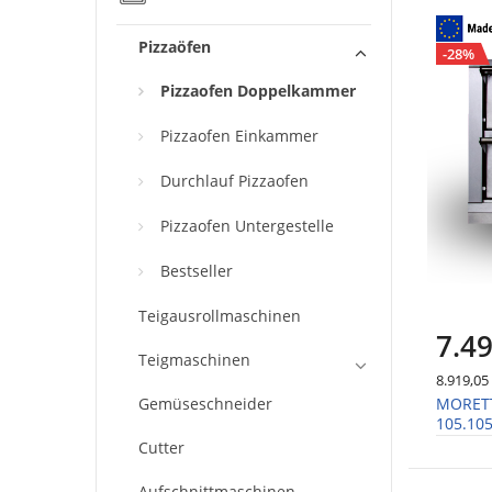
Pizzaöfen
-28%
Pizzaofen Doppelkammer
Pizzaofen Einkammer
Durchlauf Pizzaofen
Pizzaofen Untergestelle
Bestseller
Teigausrollmaschinen
7.49
Teigmaschinen
8.919,05
MORETTI
Gemüseschneider
105.105
cm
Cutter
Aufschnittmaschinen