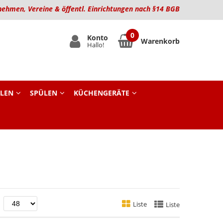
nehmen, Vereine & öffentl. Einrichtungen nach §14 BGB
Konto
Warenkorb
Hallo!
LEN
SPÜLEN
KÜCHENGERÄTE
nd
Liste
Liste