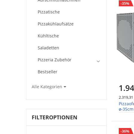
-35%
Pizzatische
Pizzakühlaufsätze
Kühltische
Saladetten
Pizzeria Zubehör
Bestseller
1.94
Alle Kategorien
2.319,31
Pizzaof
ø-35cm 
FILTEROPTIONEN
-36%