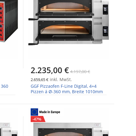
2.235,00 €
4.197,00 €
inkl. MwSt.
2.659,65 €
 360
GGF Pizzaofen F-Line Digital, 4+4
Pizzen á Ø-360 mm, Breite 1010mm
-47%