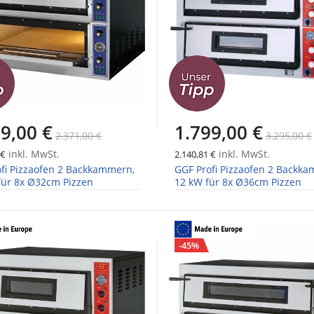
9,00 €
1.799,00 €
2.371,00 €
3.295,00 €
inkl. MwSt.
inkl. MwSt.
 €
2.140,81 €
fi Pizzaofen 2 Backkammern,
GGF Profi Pizzaofen 2 Backk
für 8x Ø32cm Pizzen
12 kW für 8x Ø36cm Pizzen
-45%