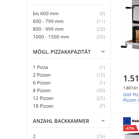
Artikel
bis 600 mm
9
Artikel
600 - 799 mm
11
Artikel
800 - 999 mm
28
Artikel
1000 - 1500 mm
26
MÖGL. PIZZAKAPAZITÄT
Artikel
1 Pizza
1
Artikel
2 Pizzen
10
1.51
Artikel
6 Pizzen
1
1.807,61
Artikel
8 Pizzen
30
GGF Piz
Artikel
12 Pizzen
25
Pizzen 
Artikel
900x1
18 Pizzen
7
ANZAHL BACKKAMMER
-47%
Artikel
2
74