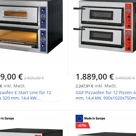
9,00 €
1.889,00 €
2.826,00 €
3.450,00 €
inkl. MwSt.
inkl. MwSt.
 €
2.247,91 €
zaofen E-Start Line für 12
GGF Pizzaofen für 12 Pizzen à
à 320 mm, 14,4 kW,
mm, 14,4 kW, 900x1020x750
080x750mm
-47%