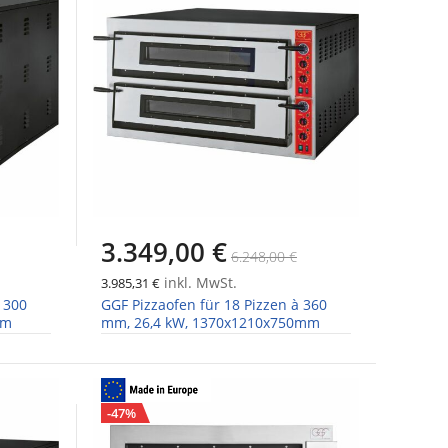
3.349,00 €
6.248,00 €
inkl. MwSt.
3.985,31 €
 300
GGF Pizzaofen für 18 Pizzen à 360
mm
mm, 26,4 kW, 1370x1210x750mm
-47%