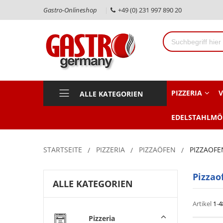
Gastro-Onlineshop
+49 (0) 231 997 890 20
PIZZERIA
V
ALLE KATEGORIEN
EDELSTAHLMÖ
STARTSEITE
PIZZERIA
PIZZAÖFEN
PIZZAOF
Pizza
ALLE KATEGORIEN
Artikel
1
-
4
Pizzeria