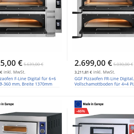
5,00 €
2.699,00 €
5.639,00 €
5.030,00 €
inkl. MwSt.
inkl. MwSt.
 €
3.211,81 €
zaofen F-Line Digital für 6+6
GGF Pizzaofen FR-Line Digital,
 Ø-360 mm, Breite 1370mm
Vollschamottboden für 4+4 P
Ø-360mm, Breite 1010mm
-46%