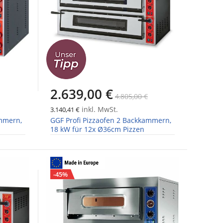
2.639,00 €
4.805,00 €
inkl. MwSt.
3.140,41 €
ammern,
GGF Profi Pizzaofen 2 Backkammern,
18 kW für 12x Ø36cm Pizzen
-45%