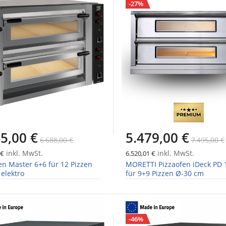
-27%
5,00 €
5.479,00 €
6.688,00 €
7.495,00 €
inkl. MwSt.
inkl. MwSt.
 €
6.520,01 €
en Master 6+6 für 12 Pizzen
MORETTI Pizzaofen iDeck PD 
elektro
für 9+9 Pizzen Ø-30 cm
-46%