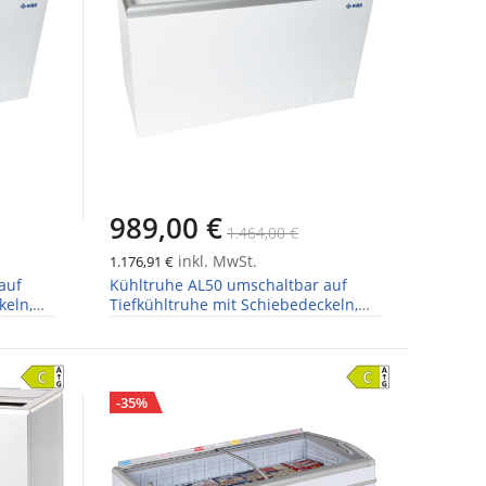
989,00 €
1.464,00 €
inkl. MwSt.
1.176,91 €
auf
Kühltruhe AL50 umschaltbar auf
keln,
Tiefkühltruhe mit Schiebedeckeln,
Breite 1544mm
-35%