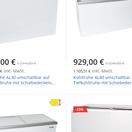
,00 €
929,00 €
1.214,00 €
1.324,00 €
inkl. MwSt.
inkl. MwSt.
 €
1.105,51 €
uhe AL30 umschaltbar auf
Kühltruhe AL40 umschaltbar 
ltruhe mit Schiebedeckeln,
Tiefkühltruhe mit Schiebedec
 1094mm
Breite 1344mm
-33%