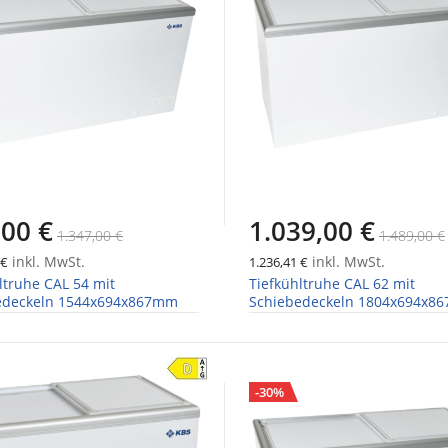
,00 €
1.039,00 €
1.347,00 €
1.489,00 €
inkl. MwSt.
inkl. MwSt.
 €
1.236,41 €
ltruhe CAL 54 mit
Tiefkühltruhe CAL 62 mit
edeckeln 1544x694x867mm
Schiebedeckeln 1804x694x8
-30%