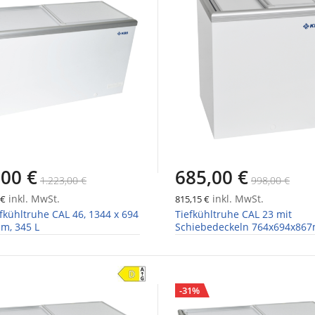
,00 €
685,00 €
1.223,00 €
998,00 €
inkl. MwSt.
inkl. MwSt.
 €
815,15 €
fkühltruhe CAL 46, 1344 x 694
Tiefkühltruhe CAL 23 mit
m, 345 L
Schiebedeckeln 764x694x86
-31%