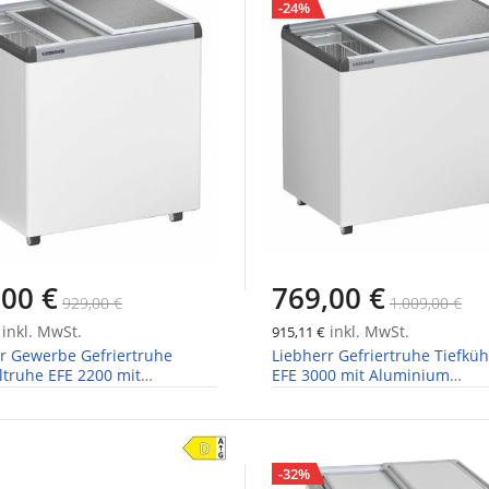
-24%
,00 €
769,00 €
929,00 €
1.009,00 €
inkl. MwSt.
inkl. MwSt.
915,11 €
r Gewerbe Gefriertruhe
Liebherr Gefriertruhe Tiefküh
ltruhe EFE 2200 mit
EFE 3000 mit Aluminium
ium Schiebedeckel
Schiebedeckel
-32%