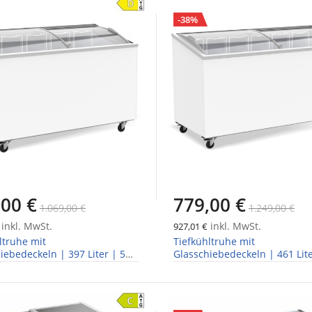
-38%
,00 €
779,00 €
1.069,00 €
1.249,00 €
inkl. MwSt.
inkl. MwSt.
927,01 €
ltruhe mit
Tiefkühltruhe mit
iebedeckeln | 397 Liter | 5
Glasschiebedeckeln | 461 Lite
Körbe