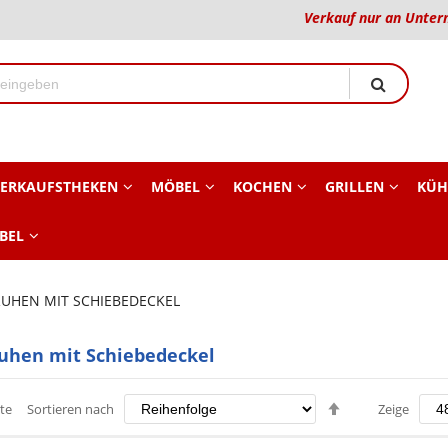
Verkauf nur an Unter
ERKAUFSTHEKEN
MÖBEL
KOCHEN
GRILLEN
KÜH
BEL
UHEN MIT SCHIEBEDECKEL
uhen mit Schiebedeckel
Absteigend
te
Sortieren nach
Zeige
sortieren