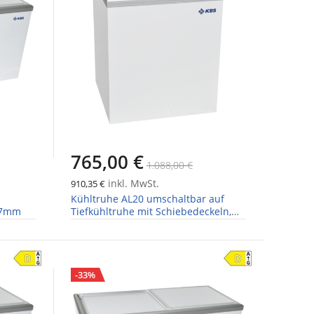
765,00 €
1.088,00 €
inkl. MwSt.
910,35 €
Kühltruhe AL20 umschaltbar auf
67mm
Tiefkühltruhe mit Schiebedeckeln,
Breite 764mm
-33%