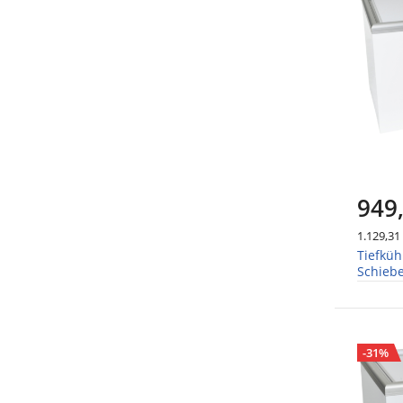
949
1.129,31
Tiefküh
Schieb
-31%