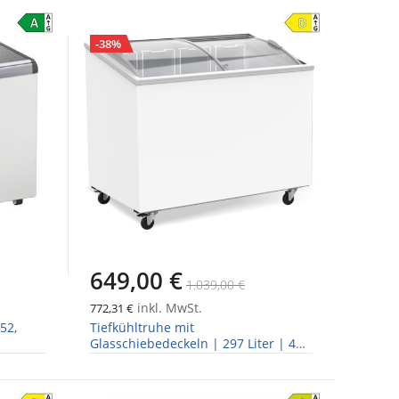
-38%
649,00 €
1.039,00 €
inkl. MwSt.
772,31 €
52,
Tiefkühltruhe mit
Glasschiebedeckeln | 297 Liter | 4
Körbe