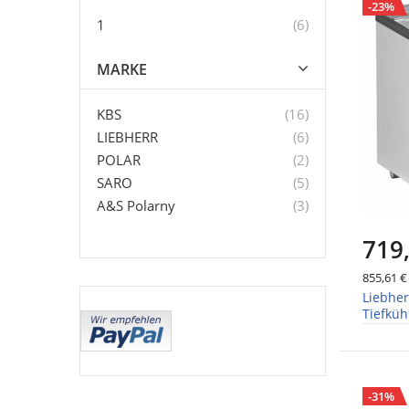
-23%
Artikel
1
6
MARKE
Artikel
KBS
16
Artikel
LIEBHERR
6
Artikel
POLAR
2
Artikel
SARO
5
Artikel
A&S Polarny
3
719
855,61 €
Liebher
Tiefküh
Alumin
-31%