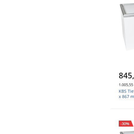
845
1.005,55
KBS Tie
x 867 m
-30%