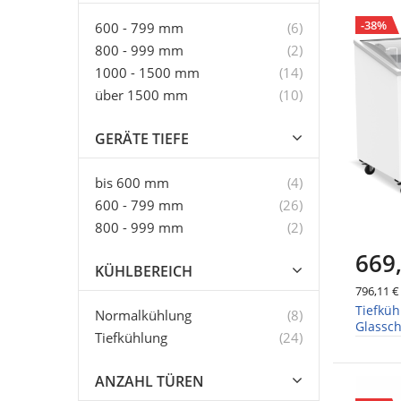
-38%
Artikel
600 - 799 mm
6
Artikel
800 - 999 mm
2
Artikel
1000 - 1500 mm
14
Artikel
über 1500 mm
10
GERÄTE TIEFE
Artikel
bis 600 mm
4
Artikel
600 - 799 mm
26
Artikel
800 - 999 mm
2
669
KÜHLBEREICH
796,11 €
Tiefküh
Artikel
Normalkühlung
8
Glassch
Artikel
Tiefkühlung
24
Körbe
ANZAHL TÜREN