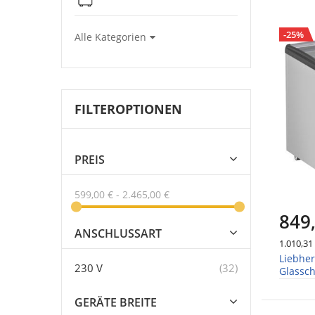
-25%
Alle Kategorien
FILTEROPTIONEN
PREIS
599,00 €
-
2.465,00 €
849
ANSCHLUSSART
1.010,31
Liebhe
Artikel
230 V
32
Glassch
GERÄTE BREITE