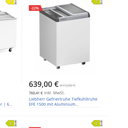
-22%
639,00 €
819,00 €
inkl. MwSt.
760,41 €
Liebherr Gefriertruhe Tiefkühltruhe
r | 6
EFE 1500 mit Aluminium
Schiebedeckel