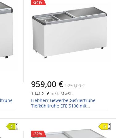
-24%
959,00 €
1.259,00 €
inkl. MwSt.
1.141,21 €
ltruhe
Liebherr Gewerbe Gefriertruhe
Tiefkühltruhe EFE 5100 mit
Aluminium Schiebedeckel
-32%