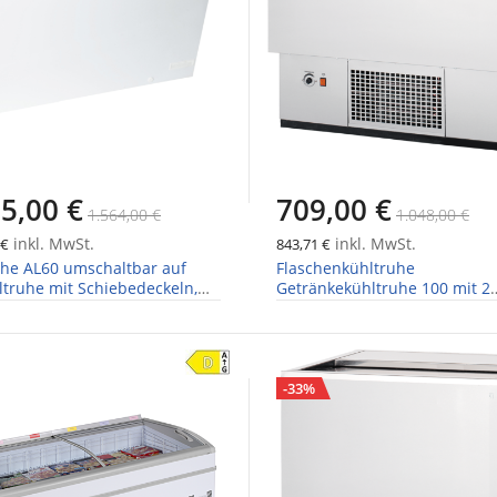
5,00 €
709,00 €
1.564,00 €
1.048,00 €
inkl. MwSt.
inkl. MwSt.
 €
843,71 €
uhe AL60 umschaltbar auf
Flaschenkühltruhe
ltruhe mit Schiebedeckeln,
Getränkekühltruhe 100 mit 2
 1804mm
Schiebedeckel
-33%