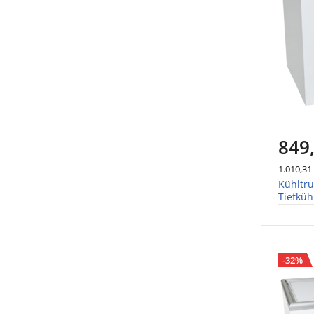
849
1.010,31
Kühltr
Tiefküh
Breite
-32%