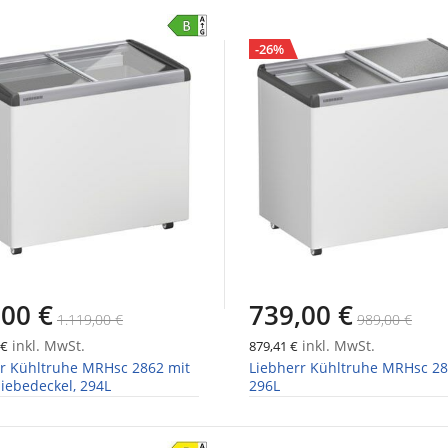
-26%
,00 €
739,00 €
1.119,00 €
989,00 €
inkl. MwSt.
inkl. MwSt.
 €
879,41 €
rr Kühltruhe MRHsc 2862 mit
Liebherr Kühltruhe MRHsc 28
iebedeckel, 294L
296L