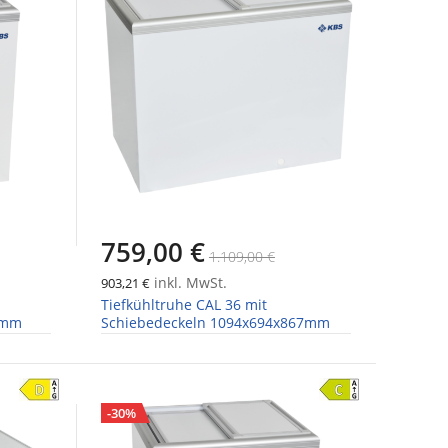
759,00 €
1.109,00 €
inkl. MwSt.
903,21 €
Tiefkühltruhe CAL 36 mit
7mm
Schiebedeckeln 1094x694x867mm
-30%