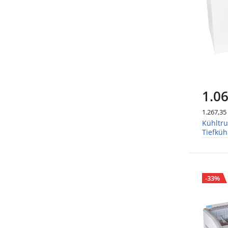
1.06
1.267,35
Kühltr
Tiefküh
Breite
-33%