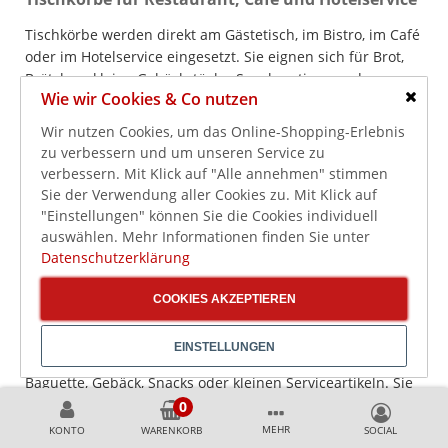
Tischkörbe werden direkt am Gästetisch, im Bistro, im Café
oder im Hotelservice eingesetzt. Sie eignen sich für Brot,
Brötchen, kleine Gebäckstücke, Snackportionen oder
Wie wir Cookies & Co nutzen
ergänzende Serviceartikel und sollten optisch zum
Schlie
Tischkonzept passen.
Wir nutzen Cookies, um das Online-Shopping-Erlebnis
zu verbessern und um unseren Service zu
Wichtige Auswahlpunkte sind Größe, Form, Material, Farbe,
verbessern. Mit Klick auf "Alle annehmen" stimmen
Haptik und einfache Handhabung. Kleine Körbe wirken auf
Sie der Verwendung aller Cookies zu. Mit Klick auf
dem Tisch gepflegt und platzsparend, während größere
"Einstellungen" können Sie die Cookies individuell
Ausführungen für Gruppentische, Frühstücksbereiche
auswählen. Mehr Informationen finden Sie unter
oder Buffetstationen besser geeignet sein können.
Datenschutzerklärung
Drahtkörbe und Edelstahlkörbe für offene
COOKIES AKZEPTIEREN
Präsentation
Drahtkörbe und Edelstahlkörbe eignen sich für eine
EINSTELLUNGEN
offene, klare und sachliche Präsentation von Brot,
Baguette, Gebäck, Snacks oder kleinen Serviceartikeln. Sie
passen besonders gut zu modernen Buffet- und
Ausgabebereichen, in denen eine luftige Optik gewünscht
MEHR
KONTO
WARENKORB