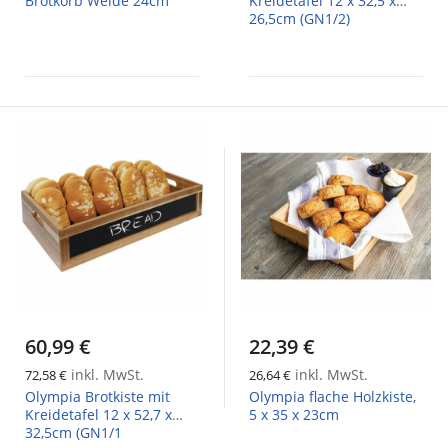
Brotkorb Weide 24cm
Kreidetafel 12 x 32,5 x
26,5cm (GN1/2)
60,99 €
22,39 €
inkl. MwSt.
inkl. MwSt.
72,58 €
26,64 €
Olympia Brotkiste mit
Olympia flache Holzkiste,
Kreidetafel 12 x 52,7 x
5 x 35 x 23cm
32,5cm (GN1/1