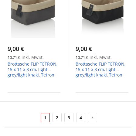
9,00 €
9,00 €
inkl. MwSt.
inkl. MwSt.
10,71 €
10,71 €
Brottasche FLIP TETRON,
Brottasche FLIP TETRON,
15 x 11 x 8 cm, light
15 x 11 x 8 cm, light
grey/light khaki, Tetron
grey/light khaki, Tetron
Seite
Sie
Seite
Seite
Seite
Seite
Weiter
1
2
3
4
lesen
gerade
die
Seite