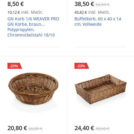
8,50 €
38,50 €
52,50 €
inkl. MwSt.
inkl. MwSt.
10,12 €
45,82 €
GN Korb 1/6 WEAVER PRO
Buffetkorb, 60 x 40 x 14
GN Körbe, braun,
cm, Vollweide
Polypropylen,
Chromnickelstahl 18/10
-20%
-20%
20,80 €
24,40 €
26,00 €
30,50 €