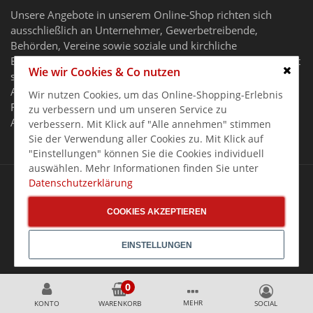
Unsere Angebote in unserem Online-Shop richten sich
ausschließlich an Unternehmer, Gewerbetreibende,
Behörden, Vereine sowie soziale und kirchliche
Einrichtungen im Sinne des § 14 BGB. Unser Angebot richtet
Wie wir Cookies & Co nutzen
sich nicht an Verbraucher.
Schlie
Alle Preise gelten zzgl. MwSt. und zzgl. Versandkosten. Alle
Wir nutzen Cookies, um das Online-Shopping-Erlebnis
Rechte, Irrtümer und Preisänderungen vorbehalten. Alle
zu verbessern und um unseren Service zu
Angebote nur solange der Vorrat reicht.
verbessern. Mit Klick auf "Alle annehmen" stimmen
Sie der Verwendung aller Cookies zu. Mit Klick auf
"Einstellungen" können Sie die Cookies individuell
auswählen. Mehr Informationen finden Sie unter
Copyright 2026 Gastro Germany GASTRO-ONLINESHOP
Datenschutzerklärung
COOKIES AKZEPTIEREN
EINSTELLUNGEN
MEHR
KONTO
WARENKORB