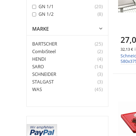
Artikel
GN 1/1
20
Artikel
GN 1/2
8
MARKE
27,0
Artikel
BARTSCHER
25
i
32,13 €
Artikel
CombiSteel
2
Schneid
Artikel
HENDI
4
580x3
Artikel
SARO
14
Artikel
SCHNEIDER
3
Artikel
STALGAST
3
Artikel
WAS
45