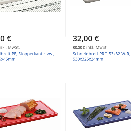
0 €
32,00 €
nkl. MwSt.
inkl. MwSt.
38,08 €
brett PE, Stopperkante, ws.,
Schneidbrett PRO 53x32 W-R,
75x45mm
530x325x24mm