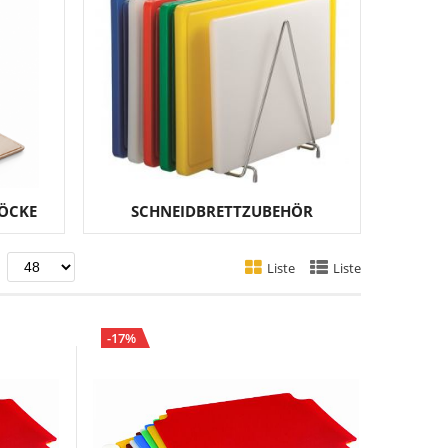
ÖCKE
SCHNEIDBRETTZUBEHÖR
nd
Liste
Liste
-17%