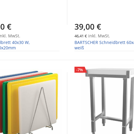
0 €
39,00 €
nkl. MwSt.
inkl. MwSt.
46,41 €
brett 40x30 W,
BARTSCHER Schneidbrett 60
00x20mm
weiß
-7%