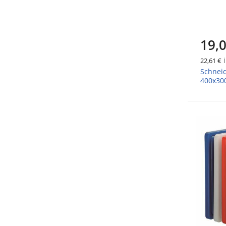
19,0
i
22,61 €
Schneid
400x3