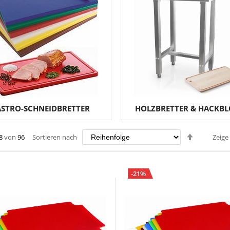
STRO-SCHNEIDBRETTER
HOLZBRETTER & HACKBL
Absteige
8
von
96
Sortieren nach
Zeige
sortieren
-21%