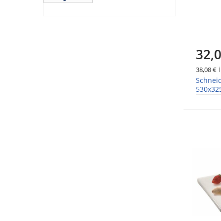
32,0
i
38,08 €
Schneid
530x3