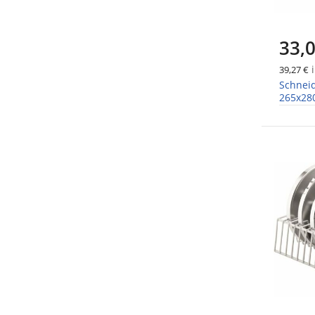
33,0
i
39,27 €
Schneid
265x2