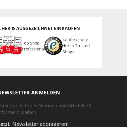
CHER & AUSGEZEICHNET EINKAUFEN
Käuferschutz
Top Shop
durch Trusted
Professional
Shops
NEWSLETTER ANMELDEN
mmer über Top % Aktionen und ANGEBOTE
nformiert bleiben
Jetzt
Newsletter abonnieren!