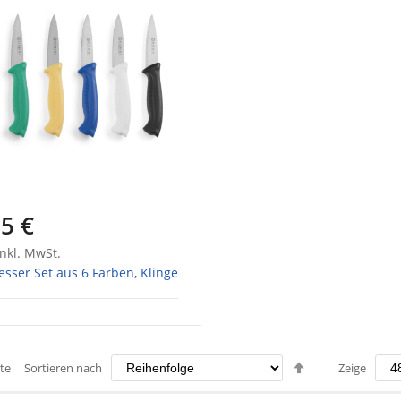
5 €
nkl. MwSt.
sser Set aus 6 Farben, Klinge
Absteigend
te
Sortieren nach
Zeige
sortieren