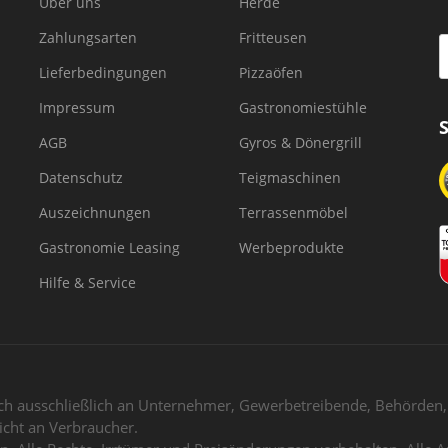
Über uns
Herde
Zahlungsarten
Fritteusen
Lieferbedingungen
Pizzaöfen
Impressum
Gastronomiestühle
AGB
Gyros & Dönergrill
Datenschutz
Teigmaschinen
Auszeichnungen
Terrassenmöbel
Gastronomie Leasing
Werbeprodukte
Hilfe & Service
h ausschließlich an Unternehmer, Gewerbetreibende, Behörden, V
icht an Verbraucher.