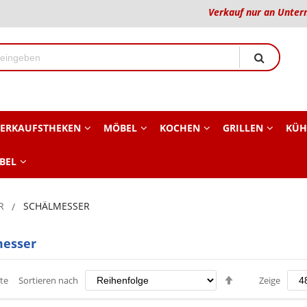
Verkauf nur an Unter
ERKAUFSTHEKEN
MÖBEL
KOCHEN
GRILLEN
KÜH
BEL
R
SCHÄLMESSER
messer
Absteigend
te
Sortieren nach
Zeige
sortieren