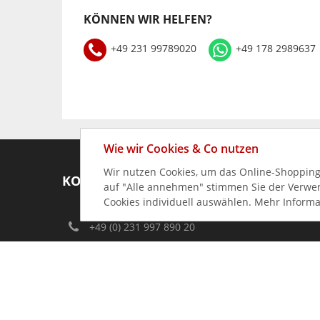
KÖNNEN WIR HELFEN?
+49 231 99789020
+49 178 2989637
Wie wir Cookies & Co nutzen
Wir nutzen Cookies, um das Online-Shopping-
KONTAKT
auf "Alle annehmen" stimmen Sie der Verwend
Cookies individuell auswählen. Mehr Informa
+49 (0) 231 997 890 20
info@gastro-germany.de
Kundenberatung
Mo-Do:
09:00 – 17:00 Uhr