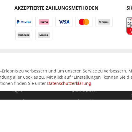
AKZEPTIERTE ZAHLUNGSMETHODEN
SI
Erlebnis zu verbessern und um unseren Service zu verbessern. Mi
INFORMATIONEN
TOP KATEGORIEN
ung aller Cookies zu. Mit Klick auf "Einstellungen" können Sie di
tionen finden Sie unter
Datenschutzerklärung
I
Login
Kühlvitrinen
i
Kontakt
Spülmaschinen
Über uns
Herde
Zahlungsarten
Fritteusen
Lieferbedingungen
Pizzaöfen