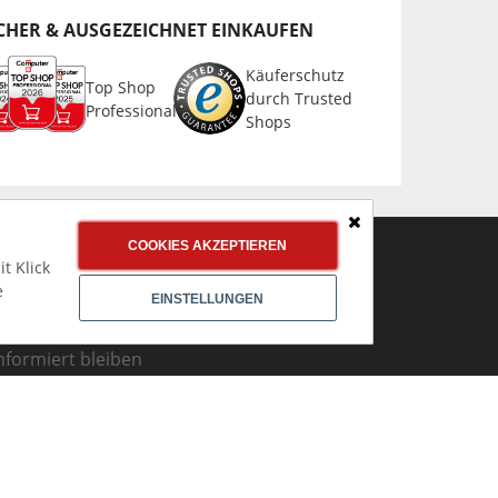
CHER & AUSGEZEICHNET EINKAUFEN
Käuferschutz
Top Shop
durch Trusted
Professional
Shops
Schließen
COOKIES AKZEPTIEREN
t Klick
NEWSLETTER ANMELDEN
e
EINSTELLUNGEN
mmer über Top % Aktionen und ANGEBOTE
nformiert bleiben
Jetzt
Newsletter abonnieren!
Abonnieren