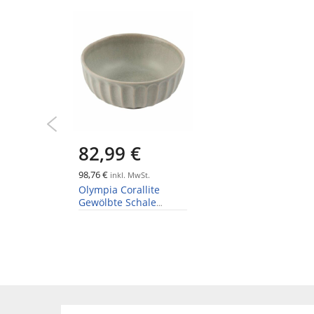
der
Bildgalerie
springen
82,99 €
98,76 €
inkl. MwSt.
Olympia Corallite
Gewölbte Schale
Ø-15cm (6 Stück)