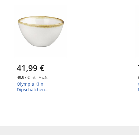
41,99 €
49,97 €
inkl. MwSt.
Olympia Kiln
Dipschälchen
Kreideweiß 6,8cm 5cl
(12 Stück)