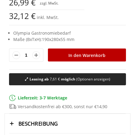
26,99 €
der
Bildgalerie
32,12 €
springen
inkl. MwSt.
Olympia Gastronomiebedarf
Maße (BxTxH):190x280x55 mm
In den Warenkorb
Leasing ab
7,61 €
möglich
(Optionen anzeigen)
Lieferzeit: 3-7 Werktage
Versandkostenfrei ab €300, sonst nur €14,90
BESCHREIBUNG