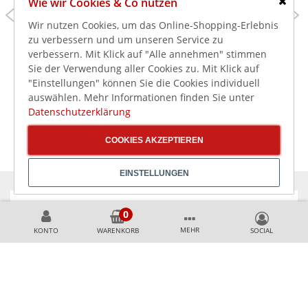
Wie wir Cookies & Co nutzen
82,99 €
41,99 €
Schlie
Wir nutzen Cookies, um das Online-Shopping-Erlebnis
98,76 €
49,97 €
inkl. MwSt.
inkl. MwSt.
zu verbessern und um unseren Service zu
Olympia Corallite
Olympia Kiln
verbessern. Mit Klick auf "Alle annehmen" stimmen
Gewölbte Schale
Dipschälchen
Sie der Verwendung aller Cookies zu. Mit Klick auf
Ø-15cm (6 Stück)
Kreideweiß 6,8cm 5cl
"Einstellungen" können Sie die Cookies individuell
(12 Stück)
auswählen. Mehr Informationen finden Sie unter
Datenschutzerklärung
COOKIES AKZEPTIEREN
EINSTELLUNGEN
KÖNNEN WIR HELFEN?
MEHR
KONTO
WARENKORB
+49 231 99789020
+49 178 2989637
AKZEPTIERTE ZAHLUNGSMETHODEN