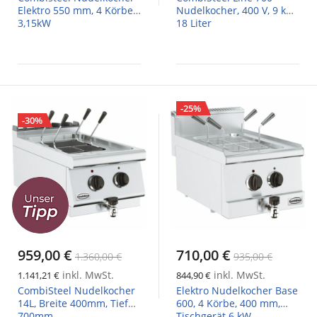
Elektro 550 mm, 4 Körbe,
Nudelkocher, 400 V, 9 kW,
3,15kW
18 Liter
-25%
-30%
959,00 €
710,00 €
1.360,00 €
935,00 €
inkl. MwSt.
inkl. MwSt.
1.141,21 €
844,90 €
CombiSteel Nudelkocher
Elektro Nudelkocher Base
14L, Breite 400mm, Tiefe
600, 4 Körbe, 400 mm,
700mm
Tischgerät 6 kW