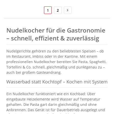
Seite
Sie
Seite
Seite
Weiter
1
2
lesen
gerade
die
Seite
Nudelkocher für die Gastronomie
– schnell, effizient & zuverlässig
Nudelgerichte gehören zu den beliebtesten Speisen – ob
im Restaurant, Imbiss oder in der Kantine. Mit einem
professionellen Nudelkocher bereiten Sie Pasta, Spaghetti,
Tortellini & Co. schnell, gleichmäßig und punktgenau zu –
auch bei großem Gästeandrang.
Wasserbad statt Kochtopf – Kochen mit System
Ein Nudelkocher funktioniert wie ein Kochbad: Über
eingebaute Heizelemente wird Wasser auf Temperatur
gehalten. Die Pasta gart darin gleichmäßig und ohne
Anbrennen. Das Gerät ist für Dauerbetrieb ausgelegt und