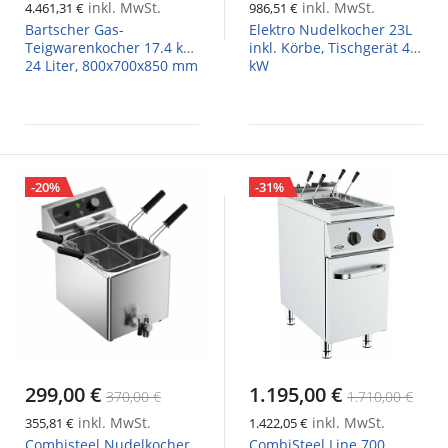
inkl. MwSt.
inkl. MwSt.
4.461,31 €
986,51 €
Bartscher Gas-
Elektro Nudelkocher 23L
Teigwarenkocher 17.4 kW,
inkl. Körbe, Tischgerät 4,5
24 Liter, 800x700x850 mm
kW
-20%
-31%
299,00 €
1.195,00 €
370,00 €
1.710,00 €
inkl. MwSt.
inkl. MwSt.
355,81 €
1.422,05 €
Combisteel Nudelkocher
CombiSteel Line 700