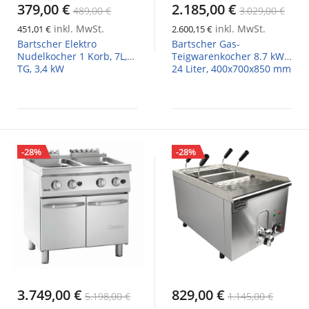
379,00 €
2.185,00 €
489,00 €
3.029,00 €
inkl. MwSt.
inkl. MwSt.
451,01 €
2.600,15 €
Bartscher Elektro
Bartscher Gas-
Nudelkocher 1 Korb, 7L,
Teigwarenkocher 8.7 kW,
TG, 3,4 kW
24 Liter, 400x700x850 mm
-28%
-28%
3.749,00 €
829,00 €
5.198,00 €
1.145,00 €