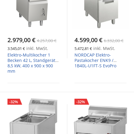
2.979,00 €
4.599,00 €
4.257,00 €
6.332,00 €
inkl. MwSt.
inkl. MwSt.
3.545,01 €
5.472,81 €
Elektro-Multikocher 1
NORDCAP Elektro-
Becken 42 L, Standgerät
Pastakocher ENK9 /
8,5 kW, 400 x 900 x 900
1B40L-U1FT-S EvoPro
mm
-32%
-32%