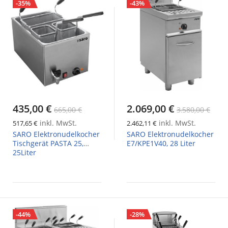
-35%
-43%
435,00 €
2.069,00 €
665,00 €
3.580,00 €
inkl. MwSt.
inkl. MwSt.
517,65 €
2.462,11 €
SARO Elektronudelkocher
SARO Elektronudelkocher
Tischgerät PASTA 25,
E7/KPE1V40, 28 Liter
25Liter
-44%
-28%