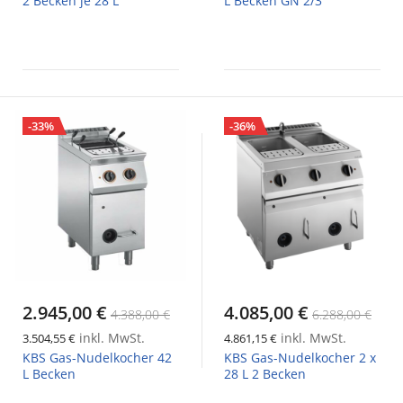
2 Becken je 28 L
L Becken GN 2/3
-33%
-36%
2.945,00 €
4.085,00 €
4.388,00 €
6.288,00 €
inkl. MwSt.
inkl. MwSt.
3.504,55 €
4.861,15 €
KBS Gas-Nudelkocher 42
KBS Gas-Nudelkocher 2 x
L Becken
28 L 2 Becken