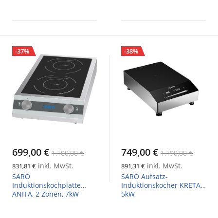
-37%
-38%
699,00 €
749,00 €
1.100,00 €
1.190,00 €
inkl. MwSt.
inkl. MwSt.
831,81 €
891,31 €
SARO
SARO Aufsatz-
Induktionskochplatte
Induktionskocher KRETA,
ANITA, 2 Zonen, 7kW
5kW