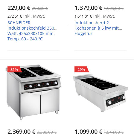
229,00 €
1.379,00 €
298,00 €
1.929,00 €
inkl. MwSt.
inkl. MwSt.
272,51 €
1.641,01 €
SCHNEIDER
Induktionsherd 2
Induktionskochfeld 3500
Kochzonen à 5 kW mit
Watt, 425x330x105 mm,
Flügeltür
Temp. 60 - 240 °C
-31%
-29%
2.369,00 €
1.099,00 €
3.388,00 €
1.544,00 €