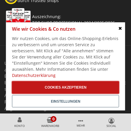
durch Trusted Shops
Auszeichnung:
TOP SHOP PROFESSIONAL 2024/2025/2026
Wie wir Cookies & Co nutzen
Schlie
Wir nutzen Cookies, um das Online-Shopping-Erlebnis
zu verbessern und um unseren Service zu
verbessern. Mit Klick auf "Alle annehmen" stimmen
Sie der Verwendung aller Cookies zu. Mit Klick auf
"Einstellungen" können Sie die Cookies individuell
Unsere Angebote in unserem Online-Shop richten sich
auswählen. Mehr Informationen finden Sie unter
ausschließlich an Unternehmer, Gewerbetreibende,
Datenschutzerklärung
Behörden, Vereine sowie soziale und kirchliche
Einrichtungen im Sinne des § 14 BGB. Unser Angebot richtet
COOKIES AKZEPTIEREN
sich nicht an Verbraucher.
Alle Preise gelten zzgl. MwSt. und zzgl. Versandkosten. Alle
Rechte, Irrtümer und Preisänderungen vorbehalten. Alle
EINSTELLUNGEN
Angebote nur solange der Vorrat reicht.
MEHR
KONTO
WARENKORB