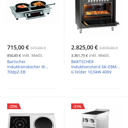
715,00 €
2.825,00 €
979,00 €
3.898,00 €
inkl. MwSt.
inkl. MwSt.
850,85 €
3.361,75 €
Bartscher
BARTSCHER
Induktionskocher IK
Induktionsherd 6K-EBMF,
70dpZ-EB
6 Felder 10,5kW 400V
-25%
-31%