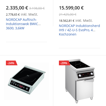
2.335,00 €
15.599,00 €
3.198,00 €
inkl. MwSt.
21.425,00 €
2.778,65 €
NORDCAP Auftisch-
inkl. MwSt.
18.562,81 €
Induktionswok BWIC
NORDCAP Induktionsherd
3600, 3,6kW
IH9 / 4Z-U-S EvoPro, 4
Kochzonen
-24%
-29%