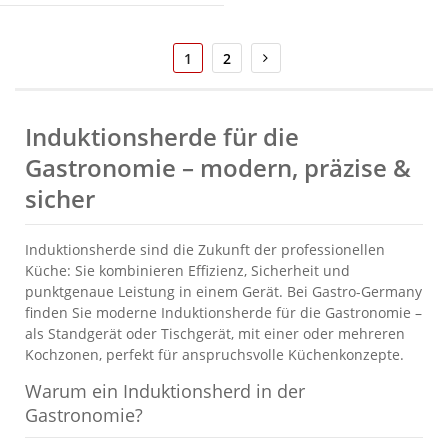
Seite
Sie
Seite
Seite
Weiter
1
2
lesen
gerade
die
Seite
Induktionsherde für die
Gastronomie – modern, präzise &
sicher
Induktionsherde sind die Zukunft der professionellen
Küche: Sie kombinieren Effizienz, Sicherheit und
punktgenaue Leistung in einem Gerät. Bei Gastro-Germany
finden Sie moderne Induktionsherde für die Gastronomie –
als Standgerät oder Tischgerät, mit einer oder mehreren
Kochzonen, perfekt für anspruchsvolle Küchenkonzepte.
Warum ein Induktionsherd in der
Gastronomie?