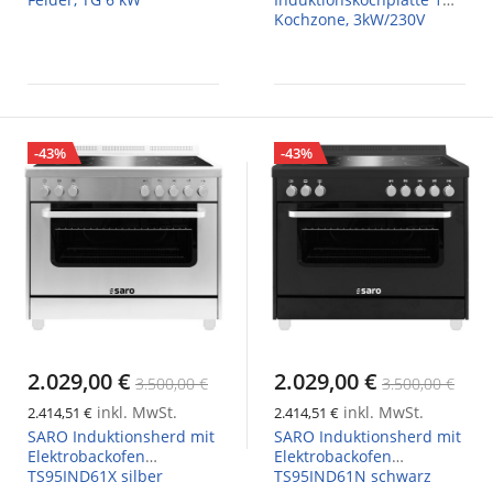
Kochzone, 3kW/230V
-43%
-43%
2.029,00 €
2.029,00 €
3.500,00 €
3.500,00 €
inkl. MwSt.
inkl. MwSt.
2.414,51 €
2.414,51 €
SARO Induktionsherd mit
SARO Induktionsherd mit
Elektrobackofen
Elektrobackofen
TS95IND61X silber
TS95IND61N schwarz