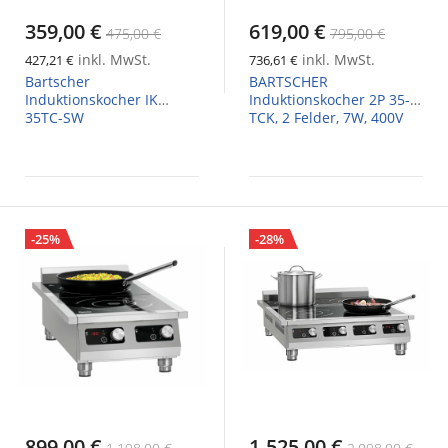
359,00 €
619,00 €
475,00 €
795,00 €
inkl. MwSt.
inkl. MwSt.
427,21 €
736,61 €
Bartscher
BARTSCHER
Induktionskocher IK
Induktionskocher 2P 35-1
35TC-SW
TCK, 2 Felder, 7W, 400V
-25%
-28%
899,00 €
1.525,00 €