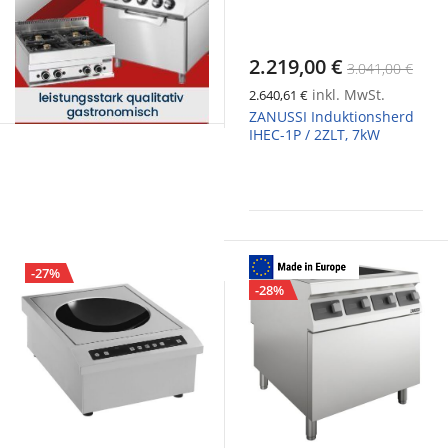
2.219,00 €
3.041,00 €
inkl. MwSt.
2.640,61 €
ZANUSSI Induktionsherd
IHEC-1P / 2ZLT, 7kW
-27%
-28%