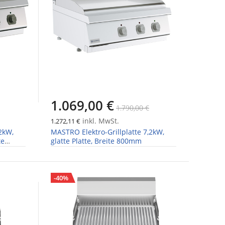
1.069,00 €
1.790,00 €
inkl. MwSt.
1.272,11 €
2kW,
MASTRO Elektro-Grillplatte 7,2kW,
te
glatte Platte, Breite 800mm
-40%