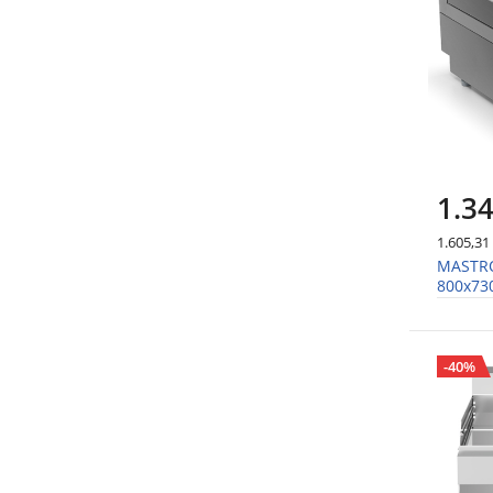
1.34
1.605,31
MASTRO 
800x7
-40%