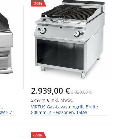
-26%
2.939,00 €
3.920,00 €
inkl. MwSt.
3.497,41 €
t,
VIRTUS Gas-Lavasteingrill, Breite
kW 5,7
800mm, 2 Heizzonen, 15kW
-39%