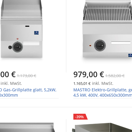
,00 €
979,00 €
1.173,00 €
1.582,00 €
inkl. MwSt.
inkl. MwSt.
1.165,01 €
Gas-Grillplatte glatt, 5,2kW,
MASTRO Elektro-Grillplatte, ger
00x300mm
4,5 kW, 400V, 400x650x300m
-39%