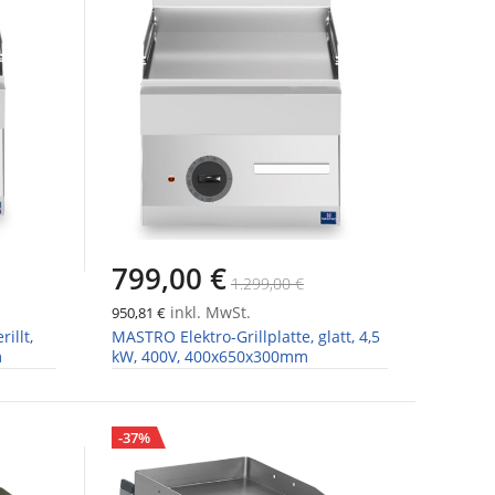
799,00 €
1.299,00 €
inkl. MwSt.
950,81 €
illt,
MASTRO Elektro-Grillplatte, glatt, 4,5
m
kW, 400V, 400x650x300mm
-37%