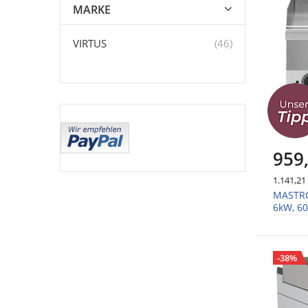
MARKE
Artikel
VIRTUS
46
959
1.141,21
MASTRO 
6kW, 6
-38%