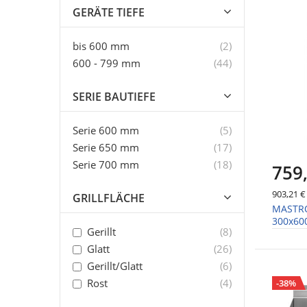
GERÄTE TIEFE
Artikel
bis 600 mm
2
Artikel
600 - 799 mm
44
SERIE BAUTIEFE
Artikel
Serie 600 mm
5
Artikel
Serie 650 mm
17
Artikel
Serie 700 mm
18
759
903,21 €
GRILLFLÄCHE
MASTRO 
300x6
Artikel
Gerillt
8
Artikel
Glatt
26
Artikel
Gerillt/Glatt
6
Artikel
Rost
4
-38%