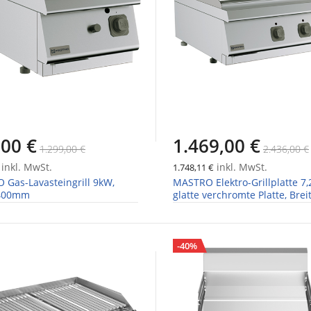
,00 €
1.469,00 €
1.299,00 €
2.436,00 €
inkl. MwSt.
inkl. MwSt.
1.748,11 €
Gas-Lavasteingrill 9kW,
MASTRO Elektro-Grillplatte 7,
 400mm
glatte verchromte Platte, Brei
800mm
-40%