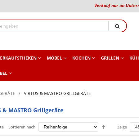
Verkauf nur an Unter
ERKAUFSTHEKEN
MÖBEL
KOCHEN
GRILLEN
KÜH
BEL
GERÄTE
VIRTUS & MASTRO GRILLGERÄTE
 & MASTRO Grillgeräte
Absteigend
te
Sortieren nach
Zeige
sortieren