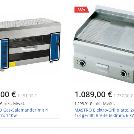
-38%
,00 €
1.089,00 €
1.481,00 €
1.737,00 €
inkl. MwSt.
inkl. MwSt.
 €
1.295,91 €
 Gas-Salamander mit 4
MASTRO Elektro-Grillplatte, 2/
rn, 14Kw
1/3 gerillt, Breite 600mm, 6 k