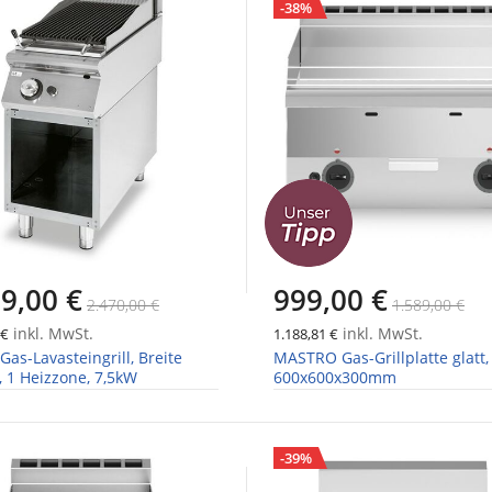
-38%
9,00 €
999,00 €
2.470,00 €
1.589,00 €
inkl. MwSt.
inkl. MwSt.
 €
1.188,81 €
Gas-Lavasteingrill, Breite
MASTRO Gas-Grillplatte glatt,
 1 Heizzone, 7,5kW
600x600x300mm
-39%