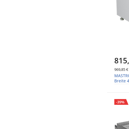
815
969,85 €
MASTRO 
Breite
-39%