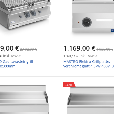
9,00 €
1.169,00 €
2.192,00 €
1.935,00 €
inkl. MwSt.
inkl. MwSt.
 €
1.391,11 €
Gas-Lavasteingrill
MASTRO Elektro-Grillplatte,
30x300mm
verchromt glatt 4,5kW 400V, B
400mm
-39%