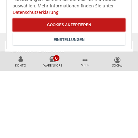
auswählen. Mehr Informationen finden Sie unter
Datenschutzerklärung
COOKIES AKZEPTIEREN
EINSTELLUNGEN
KÖNNEN WIR HELFEN?
MEHR
KONTO
WARENKORB
+49 231 99789020
+49 178 2989637
AKZEPTIERTE ZAHLUNGSMETHODEN