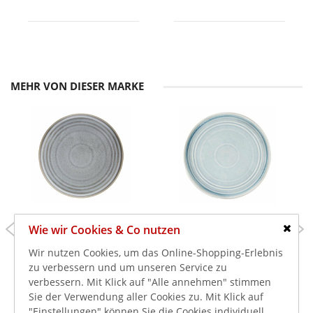
MEHR VON DIESER MARKE
67,99 €
67,99 €
Wie wir Cookies & Co nutzen
Schlie
80,91 €
80,91 €
inkl. MwSt.
inkl. MwSt.
Wir nutzen Cookies, um das Online-Shopping-Erlebnis
Olympia Cavolo
Olympia Cavolo Flacher
zu verbessern und um unseren Service zu
Holzkohle Dusk Flache
runder Teller eisblau
verbessern. Mit Klick auf "Alle annehmen" stimmen
Runde Teller Ø-27cm (4
Ø-27cm (4 Stück)
Sie der Verwendung aller Cookies zu. Mit Klick auf
Stück)
"Einstellungen" können Sie die Cookies individuell