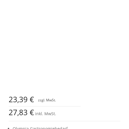
Zum
Anfang
23,39 €
der
Bildgalerie
27,83 €
springen
inkl. MwSt.
Olympia Gastronomiebedarf