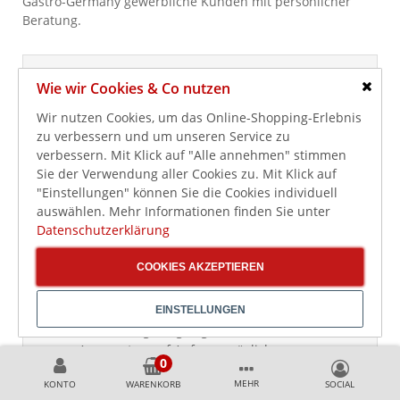
Gastro-Germany gewerbliche Kunden mit persönlicher
Beratung.
Ihre Vorteile bei Gastro-Germany
Wie wir Cookies & Co nutzen
Schlie
Auswahl an Kühlaggregaten für
Wir nutzen Cookies, um das Online-Shopping-Erlebnis
Normalkühlzellen und Tiefkühlzellen.
zu verbessern und um unseren Service zu
Aggregate für unterschiedliche Zellvolumen
verbessern. Mit Klick auf "Alle annehmen" stimmen
und Temperaturbereiche.
Sie der Verwendung aller Cookies zu. Mit Klick auf
"Einstellungen" können Sie die Cookies individuell
Premium-Aggregate und Huckepack-
auswählen. Mehr Informationen finden Sie unter
Aggregate für gewerbliche Kühlräume.
Datenschutzerklärung
Passende Ergänzungen wie Kühlzellen,
Tiefkühlzellen, Premium-Zellen und
COOKIES AKZEPTIEREN
Kühlzellen-Regale im Shop.
EINSTELLUNGEN
Winterkit oder witterungsgeeignete
Ausführung bei geeigneten Premium-
Aggregaten auf Anfrage möglich.
Persönliche Beratung bei Fragen zu
MEHR
KONTO
WARENKORB
Zellvolumen, Temperaturbereich, Aufstellort