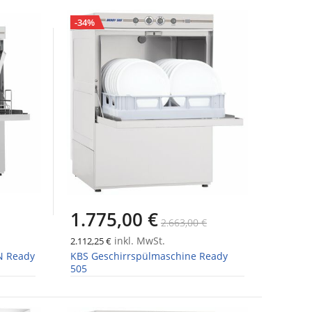
-34%
1.775,00 €
2.663,00 €
inkl. MwSt.
2.112,25 €
N Ready
KBS Geschirrspülmaschine Ready
505