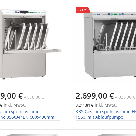
-33%
9,00 €
2.699,00 €
4.998,00 €
4.026,00 €
inkl. MwSt.
inkl. MwSt.
 €
3.211,81 €
schirrspülmaschine
KBS Geschirrspülmaschine E
line 3560AP EN 600x400mm
1560, mit Ablaufpumpe