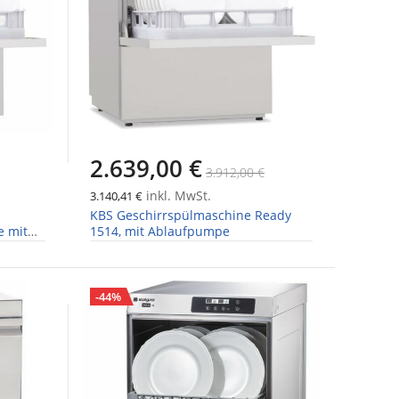
2.639,00 €
3.912,00 €
inkl. MwSt.
3.140,41 €
KBS Geschirrspülmaschine Ready
e mit
1514, mit Ablaufpumpe
-44%