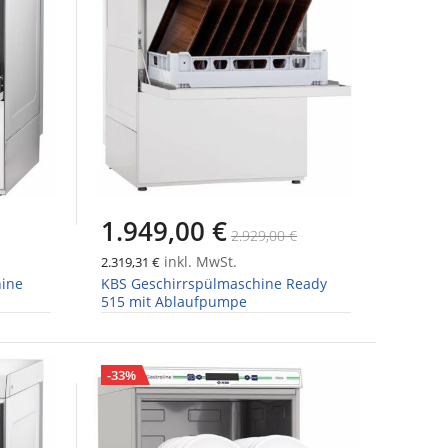
1.949,00 €
2.929,00 €
inkl. MwSt.
2.319,31 €
hine
KBS Geschirrspülmaschine Ready
515 mit Ablaufpumpe
-33%