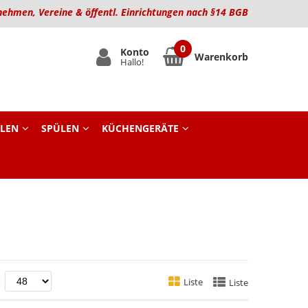
nehmen, Vereine & öffentl. Einrichtungen nach §14 BGB
Konto
Warenkorb
Hallo!
LEN
SPÜLEN
KÜCHENGERÄTE
nd
Liste
Liste