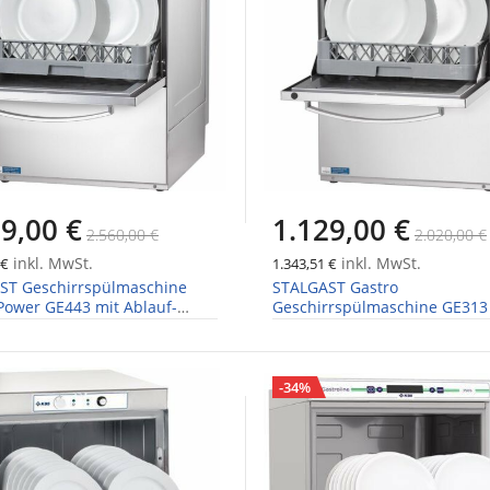
9,00 €
1.129,00 €
2.560,00 €
2.020,00 €
inkl. MwSt.
inkl. MwSt.
 €
1.343,51 €
ST Geschirrspülmaschine
STALGAST Gastro
 Power GE443 mit Ablauf-
Geschirrspülmaschine GE313
pül- und Dosierpumpen
Dosierpumpe
-34%