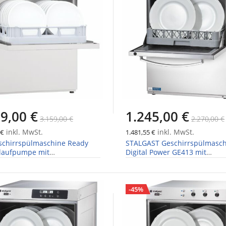
9,00 €
1.245,00 €
3.159,00 €
2.270,00 €
inkl. MwSt.
inkl. MwSt.
 €
1.481,55 €
schirrspülmaschine Ready
STALGAST Geschirrspülmasc
blaufpumpe mit
Digital Power GE413 mit
enthärter
Dosierpumpen
-45%