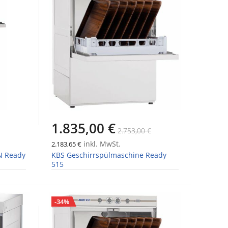
1.835,00 €
2.753,00 €
inkl. MwSt.
2.183,65 €
N Ready
KBS Geschirrspülmaschine Ready
515
-34%