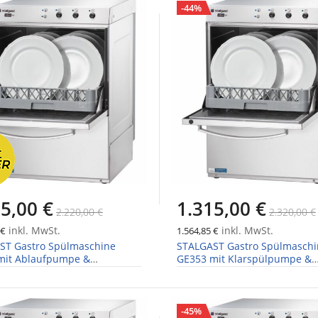
-44%
5,00 €
1.315,00 €
2.220,00 €
2.320,00 €
inkl. MwSt.
inkl. MwSt.
 €
1.564,85 €
ST Gastro Spülmaschine
STALGAST Gastro Spülmaschi
mit Ablaufpumpe &
GE353 mit Klarspülpumpe &
pumpen
Dosierpumpen
-45%