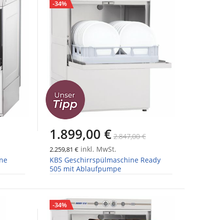
-34%
1.899,00 €
2.847,00 €
inkl. MwSt.
2.259,81 €
ne
KBS Geschirrspülmaschine Ready
505 mit Ablaufpumpe
-34%