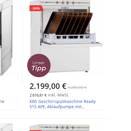
-34%
2.199,00 €
3.286,00 €
inkl. MwSt.
2.616,81 €
ne
KBS Geschirrspülmaschine Ready
515 APE, Ablaufpumpe mit
Wasserenthärter