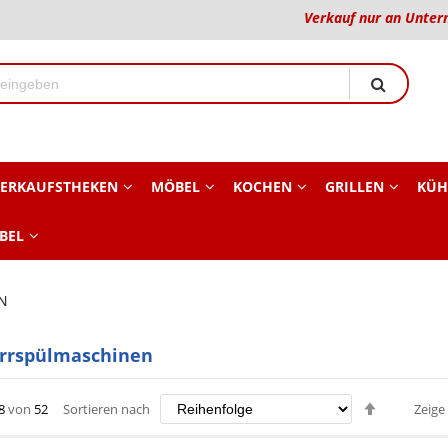
Verkauf nur an Unter
ERKAUFSTHEKEN
MÖBEL
KOCHEN
GRILLEN
KÜH
BEL
N
irrspülmaschinen
Absteige
8
von
52
Sortieren nach
Zeige
sortieren