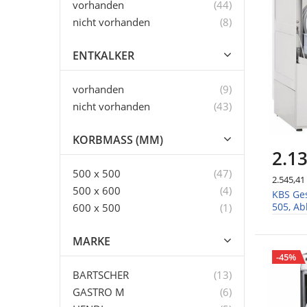
Artikel
vorhanden
44
Artikel
nicht vorhanden
8
ENTKALKER
Artikel
vorhanden
9
Artikel
nicht vorhanden
43
KORBMASS (MM)
2.13
Artikel
500 x 500
47
2.545,41
Artikel
500 x 600
4
KBS Ge
505, A
Artikel
600 x 500
1
Wasser
MARKE
-45%
Artikel
BARTSCHER
13
Artikel
GASTRO M
6