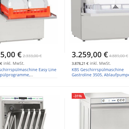
5,00 €
3.259,00 €
2.333,00 €
4.889,00 €
inkl. MwSt.
inkl. MwSt.
 €
3.878,21 €
chirrspülmaschine Easy Line
KBS Geschirrspülmaschine
 Spülprogramme,
Gastroline 3505, Ablaufpump
pumpe
Wasserenthärter
-31%