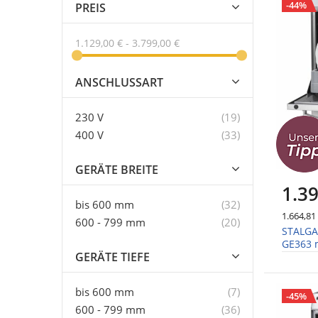
-44%
PREIS
1.129,00 €
-
3.799,00 €
ANSCHLUSSART
Artikel
230 V
19
Artikel
400 V
33
GERÄTE BREITE
1.39
Artikel
bis 600 mm
32
1.664,81
Artikel
600 - 799 mm
20
STALGA
GE363 m
GERÄTE TIEFE
Dosier
Artikel
bis 600 mm
7
-45%
Artikel
600 - 799 mm
36