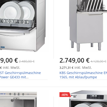
9,00 €
2.749,00 €
2.480,00 €
4.128,00 €
inkl. MwSt.
inkl. MwSt.
 €
3.271,31 €
ST Geschirrspülmaschine
KBS Geschirrspülmaschine E
 Power GE433 mit
1565, mit Ablaufpumpe
pumpen & Klarspümpumpe
-46%