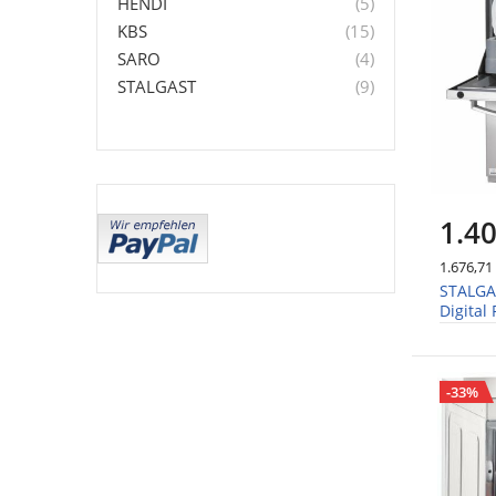
Artikel
HENDI
5
Artikel
KBS
15
Artikel
SARO
4
Artikel
STALGAST
9
1.40
1.676,71
STALGA
Digital
/Klars
-33%