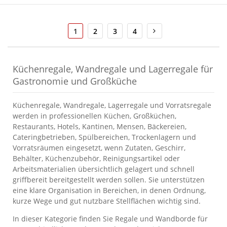
Seite
Sie
Seite
Seite
Seite
Seite
Weiter
1
2
3
4
lesen
gerade
die
Seite
Küchenregale, Wandregale und Lagerregale für
Gastronomie und Großküche
Küchenregale, Wandregale, Lagerregale und Vorratsregale
werden in professionellen Küchen, Großküchen,
Restaurants, Hotels, Kantinen, Mensen, Bäckereien,
Cateringbetrieben, Spülbereichen, Trockenlagern und
Vorratsräumen eingesetzt, wenn Zutaten, Geschirr,
Behälter, Küchenzubehör, Reinigungsartikel oder
Arbeitsmaterialien übersichtlich gelagert und schnell
griffbereit bereitgestellt werden sollen. Sie unterstützen
eine klare Organisation in Bereichen, in denen Ordnung,
kurze Wege und gut nutzbare Stellflächen wichtig sind.
In dieser Kategorie finden Sie Regale und Wandborde für