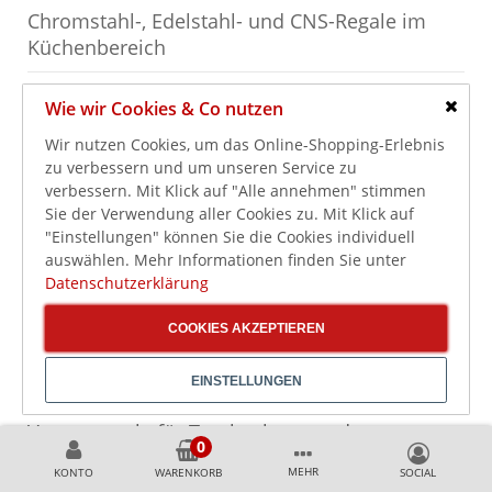
Chromstahl-, Edelstahl- und CNS-Regale im
Küchenbereich
In dieser Kategorie finden Sie je nach Modell Regale aus
Wie wir Cookies & Co nutzen
Chromstahl, Edelstahl, CNS oder entsprechenden
Schlie
Wir nutzen Cookies, um das Online-Shopping-Erlebnis
Materialkombinationen. Solche Ausführungen sind im
zu verbessern und um unseren Service zu
gewerblichen Küchenumfeld weit verbreitet, weil sie gut
verbessern. Mit Klick auf "Alle annehmen" stimmen
zu professionellen Arbeitsbereichen, Lagerräumen und
Sie der Verwendung aller Cookies zu. Mit Klick auf
Küchenzonen passen. Die genaue Materialausführung
"Einstellungen" können Sie die Cookies individuell
sollte immer anhand der Produktdetails geprüft werden.
auswählen. Mehr Informationen finden Sie unter
Für trockene Lagerbereiche können andere Anforderungen
Datenschutzerklärung
gelten als für Spülbereiche oder direkte
Küchenarbeitsplätze. Deshalb sollten Material, Oberfläche,
COOKIES AKZEPTIEREN
Belastbarkeit, Pflegehinweise und Einsatzort gemeinsam
betrachtet werden. Nicht jedes Regal ist für jeden Bereich
EINSTELLUNGEN
gleich gut geeignet.
Vorratsregale für Trockenlager und
Küchenlager
MEHR
KONTO
WARENKORB