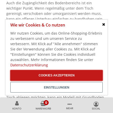
Auch die Zugänglichkeit des Bodenbereichs ist ein
wichtiger Punkt. Wenn regelmäßig unter dem Tisch
gereinigt, verschoben oder umorganisiert werden muss,
kann ein offener Unterbau einfacher zu handhaben sein.
Gleichzeitig sollte beachtet werden, dass ohne
Wie wir Cookies & Co nutzen
Grundboden keine feste untere Ablagefläche vorhanden
Schlie
Wir nutzen Cookies, um das Online-Shopping-Erlebnis
ist.
zu verbessern und um unseren Service zu
Wann ist ein Arbeitstisch mit Grundboden
verbessern. Mit Klick auf "Alle annehmen" stimmen
Sie der Verwendung aller Cookies zu. Mit Klick auf
besser?
"Einstellungen" können Sie die Cookies individuell
auswählen. Mehr Informationen finden Sie unter
Ein Arbeitstisch mit Grundboden ist sinnvoll, wenn unter
Datenschutzerklärung
der Arbeitsfläche dauerhaft Töpfe, Schüsseln, Behälter,
Verpackungsmaterial oder Arbeitsmittel offen gelagert
COOKIES AKZEPTIEREN
werden sollen. Der Grundboden schafft eine feste Ablage
und nutzt den Unterbau als Stauraum.
EINSTELLUNGEN
Wenn Sie also regelmäßig Gegenstände direkt unter dem
Tisch ablegen möchten, kann ein Modell mit Grundboden
besser passen. Wenn Sie dagegen freie Stellfläche, mobile
Behälter oder maximale Flexibilität im Unterbau benötigen,
MEHR
KONTO
WARENKORB