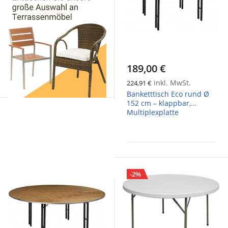
189,00 €
inkl. MwSt.
224,91 €
Banketttisch Eco rund Ø
152 cm – klappbar,
Multiplexplatte
-2%