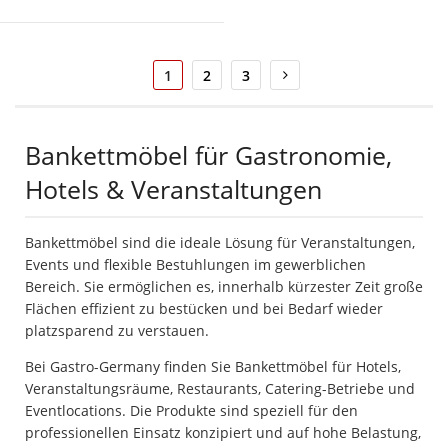
Seite
Sie
Seite
Seite
Seite
Weiter
1
2
3
lesen
gerade
die
Seite
Bankettmöbel für Gastronomie,
Hotels & Veranstaltungen
Bankettmöbel sind die ideale Lösung für Veranstaltungen,
Events und flexible Bestuhlungen im gewerblichen
Bereich. Sie ermöglichen es, innerhalb kürzester Zeit große
Flächen effizient zu bestücken und bei Bedarf wieder
platzsparend zu verstauen.
Bei Gastro-Germany finden Sie Bankettmöbel für Hotels,
Veranstaltungsräume, Restaurants, Catering-Betriebe und
Eventlocations. Die Produkte sind speziell für den
professionellen Einsatz konzipiert und auf hohe Belastung,