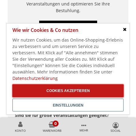
Veranstaltungen und optimieren Sie Ihre
Bestuhlung.
Bankettmöbel ansehen
Wie wir Cookies & Co nutzen
Schlie
Wir nutzen Cookies, um das Online-Shopping-Erlebnis
Gastro-Germany unterstützt Sie bei der Auswahl der
zu verbessern und um unseren Service zu
passenden Lösung.
verbessern. Mit Klick auf "Alle annehmen" stimmen
Sie der Verwendung aller Cookies zu. Mit Klick auf
"Einstellungen" können Sie die Cookies individuell
auswählen. Mehr Informationen finden Sie unter
Datenschutzerklärung
Häufige Fragen zu Bankettmöbeln
COOKIES AKZEPTIEREN
Sind Bankettmöbel stapelbar?
Ja, viele Modelle sind stapelbar oder klappbar und
lassen sich platzsparend lagern.
EINSTELLUNGEN
Sind sie für große Veranstaltungen geeignet?
Ja, sie sind speziell für den Einsatz bei Events und
großen Gästezahlen entwickelt.
MEHR
KONTO
WARENKORB