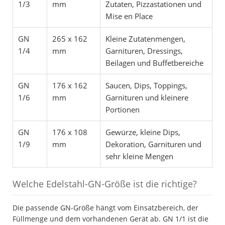
1/3
mm
Zutaten, Pizzastationen und
Mise en Place
GN
265 x 162
Kleine Zutatenmengen,
1/4
mm
Garnituren, Dressings,
Beilagen und Buffetbereiche
GN
176 x 162
Saucen, Dips, Toppings,
1/6
mm
Garnituren und kleinere
Portionen
GN
176 x 108
Gewürze, kleine Dips,
1/9
mm
Dekoration, Garnituren und
sehr kleine Mengen
Welche Edelstahl-GN-Größe ist die richtige?
Die passende GN-Größe hängt vom Einsatzbereich, der
Füllmenge und dem vorhandenen Gerät ab. GN 1/1 ist die