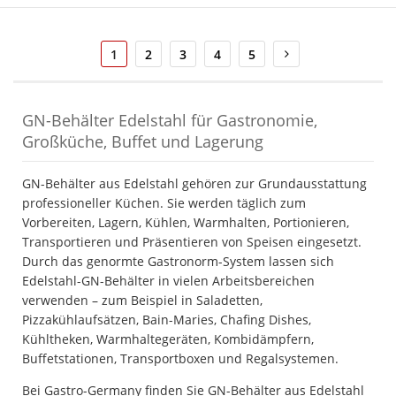
Seite
Sie
Seite
Seite
Seite
Seite
Seite
Weiter
1
2
3
4
5
lesen
gerade
die
Seite
GN-Behälter Edelstahl für Gastronomie,
Großküche, Buffet und Lagerung
GN-Behälter aus Edelstahl gehören zur Grundausstattung
professioneller Küchen. Sie werden täglich zum
Vorbereiten, Lagern, Kühlen, Warmhalten, Portionieren,
Transportieren und Präsentieren von Speisen eingesetzt.
Durch das genormte Gastronorm-System lassen sich
Edelstahl-GN-Behälter in vielen Arbeitsbereichen
verwenden – zum Beispiel in Saladetten,
Pizzakühlaufsätzen, Bain-Maries, Chafing Dishes,
Kühltheken, Warmhaltegeräten, Kombidämpfern,
Buffetstationen, Transportboxen und Regalsystemen.
Bei Gastro-Germany finden Sie GN-Behälter aus Edelstahl