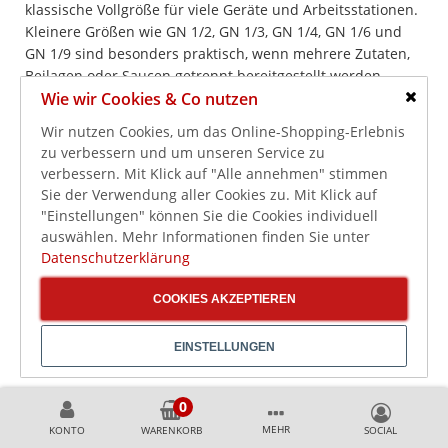
klassische Vollgröße für viele Geräte und Arbeitsstationen.
Kleinere Größen wie GN 1/2, GN 1/3, GN 1/4, GN 1/6 und
GN 1/9 sind besonders praktisch, wenn mehrere Zutaten,
Beilagen oder Saucen getrennt bereitgestellt werden
sollen.
Wie wir Cookies & Co nutzen
Schlie
Wir nutzen Cookies, um das Online-Shopping-Erlebnis
GN 2/1:
für große Mengen, zentrale Vorbereitung,
zu verbessern und um unseren Service zu
Großküchen und größere Speisentransporte
verbessern. Mit Klick auf "Alle annehmen" stimmen
GN 1/1:
als Standardgröße für Küche, Ausgabe, Buffet,
Sie der Verwendung aller Cookies zu. Mit Klick auf
Kühlung und Warmhaltung
"Einstellungen" können Sie die Cookies individuell
auswählen. Mehr Informationen finden Sie unter
GN 2/3:
als Zwischengröße für mittlere Mengen und
Datenschutzerklärung
Kombinationen im GN-Raster
GN 1/2:
für Beilagen, kleinere Speisemengen, Buffet,
COOKIES AKZEPTIEREN
Bain-Marie und flexible Arbeitsstationen
GN 2/4:
für längliche Zutaten, Theken,
EINSTELLUNGEN
Pizzakühlaufsätze und Buffetlinien
GN 1/3:
für Pizzabelag, Salate, Saucen, Toppings und
Mise en Place
MEHR
KONTO
WARENKORB