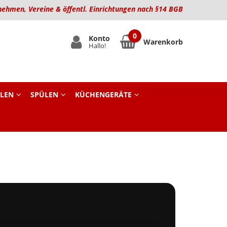
nehmen, Vereine & öffentl. Einrichtungen nach §14 BGB
Konto
Warenkorb
Hallo!
LEN
SPÜLEN
KÜCHENGERÄTE