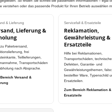
 gegliedert. So finden Sie schnell die passenden Informationen – egal o
fe verstehen oder das passende Produkt für Ihren Betrieb auswählen 
and & Lieferung
Servicefall & Ersatzteile
sand, Lieferung &
Reklamation,
holung
Gewährleistung &
Ersatzteile
 zu Paketversand,
tionslieferung, frei
Hilfe bei Reklamationen,
teinkante, Teillieferungen,
Transportschäden, technisch
nannahme, Transportschäden
Defekten, Garantie- und
Abholung nach Absprache.
Gewährleistungsthemen, fals
bestellter Ware, Typenschild 
Bereich Versand &
Ersatzteilen.
erung
Zum Bereich Reklamation &
Ersatzteile