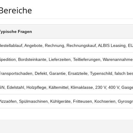
-Bereiche
Typische Fragen
Bestellablauf, Angebote, Rechnung, Rechnungskauf, ALBIS Leasing, E
Spedition, Bordsteinkante, Lieferzeiten, Teillieferungen, Warenannahm
Transportschaden, Defekt, Garantie, Ersatzteile, Typenschild, falsch bes
GN, Edelstahl, Holzpflege, Kältemittel, Klimaklasse, 230 V, 400 V, Gasg
Pizzaöfen, Spülmaschinen, Kühlgeräte, Fritteusen, Kochserien, Gyrosgri