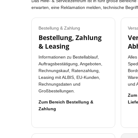
Das Hilfe- & Servicezentrum ist in fünf große Bereiche
erwarten, eine Reklamation melden, technische Begrif
Bestellung & Zahlung
Vers
Bestellung, Zahlung
Ver
& Leasing
Ab
Informationen zu Bestellablauf,
Alles
Auftragsbestätigung, Angeboten,
Spedi
Rechnungskauf, Ratenzahlung,
Bords
Leasing mit ALBIS, EU-Kunden,
Ware
Rechnungsdaten und
und 
Großbestellungen.
Zum 
Zum Bereich Bestellung &
Lief
Zahlung