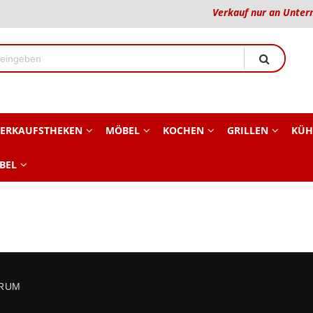
Verkauf nur an Unter
ERKAUFSTHEKEN
MÖBEL
KOCHEN
GRILLEN
KÜH
BEL
TRUM