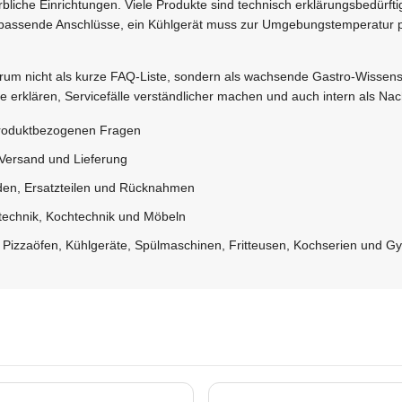
liche Einrichtungen. Viele Produkte sind technisch erklärungsbedürft
passende Anschlüsse, ein Kühlgerät muss zur Umgebungstemperatur p
trum nicht als kurze FAQ-Liste, sondern als wachsende Gastro-Wissens
fe erklären, Servicefälle verständlicher machen und auch intern als N
produktbezogenen Fragen
 Versand und Lieferung
aden, Ersatzteilen und Rücknahmen
ltechnik, Kochtechnik und Möbeln
 Pizzaöfen, Kühlgeräte, Spülmaschinen, Fritteusen, Kochserien und Gyr