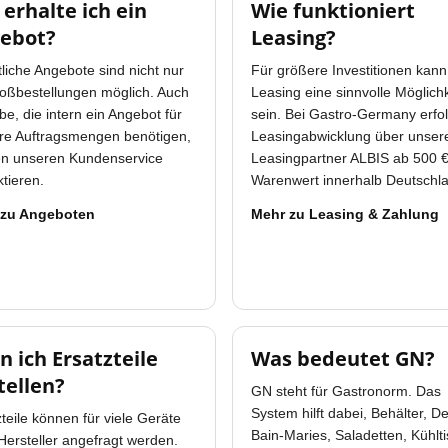
 erhalte ich ein
Wie funktioniert
ebot?
Leasing?
tliche Angebote sind nicht nur
Für größere Investitionen kann
roßbestellungen möglich. Auch
Leasing eine sinnvolle Möglichk
be, die intern ein Angebot für
sein. Bei Gastro-Germany erfol
ere Auftragsmengen benötigen,
Leasingabwicklung über unser
n unseren Kundenservice
Leasingpartner ALBIS ab 500 
tieren.
Warenwert innerhalb Deutschl
 zu Angeboten
Mehr zu Leasing & Zahlung
n ich Ersatzteile
Was bedeutet GN?
tellen?
GN steht für Gastronorm. Das
System hilft dabei, Behälter, De
teile können für viele Geräte
Bain-Maries, Saladetten, Kühlt
Hersteller angefragt werden.