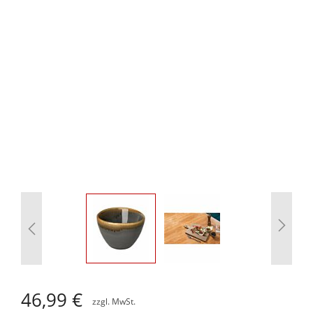
Zum
Anfang
46,99 €
der