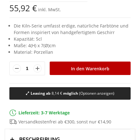
Bildgalerie
55,92 €
springen
inkl. MwSt.
Die Kiln-Serie umfasst erdige, natürliche Farbtöne und
Formen inspiriert von handgefertigtem Geschirr
Kapazität: 5cl
Maße: 4(H) x 7(Ø)cm
Material: Porzellan
In den Warenkorb
Leasing ab
8,14 €
möglich
(Optionen anzeigen)
Lieferzeit: 3-7 Werktage
Versandkostenfrei ab €300, sonst nur €14,90
BESCHREIBUNG