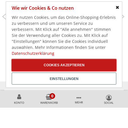
Wie wir Cookies & Co nutzen
Schlie
82,99 €
41,99 €
Wir nutzen Cookies, um das Online-Shopping-Erlebnis
zu verbessern und um unseren Service zu
98,76 €
49,97 €
inkl. MwSt.
inkl. MwSt.
verbessern. Mit Klick auf "Alle annehmen" stimmen
Olympia Corallite
Olympia Kiln
Gewölbte Schale
Dipschälchen
Sie der Verwendung aller Cookies zu. Mit Klick auf
Ø-15cm (6 Stück)
Kreideweiß 6,8cm 5cl
"Einstellungen" können Sie die Cookies individuell
(12 Stück)
auswählen. Mehr Informationen finden Sie unter
Datenschutzerklärung
COOKIES AKZEPTIEREN
EINSTELLUNGEN
KÖNNEN WIR HELFEN?
MEHR
KONTO
WARENKORB
+49 231 99789020
+49 178 2989637