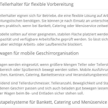
Tellerhalter für flexible Vorbereitung
ellerhalter eignen sich für Betriebe, die eine flexible Lösung auf A
itungstischen benötigen. Sie können je nach Einsatz an unterschi
rs praktisch, wenn bei Bankett, Catering oder Menüservice zeitwe
delle sollten auf einer geeigneten, stabilen Fläche platziert werd
apazität und verfügbare Arbeitsfläche geprüft werden. So lässt sic
, aber wichtige Arbeits- oder Laufbereiche blockiert.
rwagen für mobile Geschirrorganisation
agen werden eingesetzt, wenn größere Mengen Teller oder Tellers
bereich oder Spülbereich bewegt werden sollen. Mobile Ausführun
hen, Kantinen, Catering, Bankettservice und Veranstaltungsbereic
idend sind Tellerdurchmesser, Telleranzahl, Beweglichkeit und Sta
enen Geschirr passen und sich auch beladen gut bewegen lassen. Be
r Wagen beim Be- und Entladen sicher stehen soll.
rstapelsysteme für Bankett, Catering und Menüservice