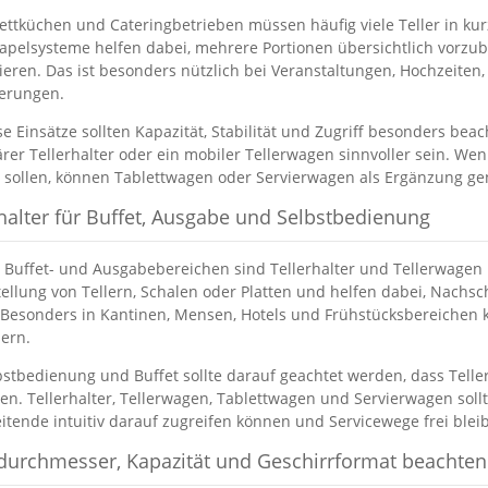
ettküchen und Cateringbetrieben müssen häufig viele Teller in kurz
tapelsysteme helfen dabei, mehrere Portionen übersichtlich vorzu
ieren. Das ist besonders nützlich bei Veranstaltungen, Hochzeite
ierungen.
se Einsätze sollten Kapazität, Stabilität und Zugriff besonders bea
ärer Tellerhalter oder ein mobiler Tellerwagen sinnvoller sein. We
sollen, können Tablettwagen oder Servierwagen als Ergänzung ge
rhalter für Buffet, Ausgabe und Selbstbedienung
 Buffet- und Ausgabebereichen sind Tellerhalter und Tellerwagen h
tellung von Tellern, Schalen oder Platten und helfen dabei, Nachsc
 Besonders in Kantinen, Mensen, Hotels und Frühstücksbereichen k
ern.
bstbedienung und Buffet sollte darauf geachtet werden, dass Telle
en. Tellerhalter, Tellerwagen, Tablettwagen und Servierwagen soll
itende intuitiv darauf zugreifen können und Servicewege frei blei
rdurchmesser, Kapazität und Geschirrformat beachten