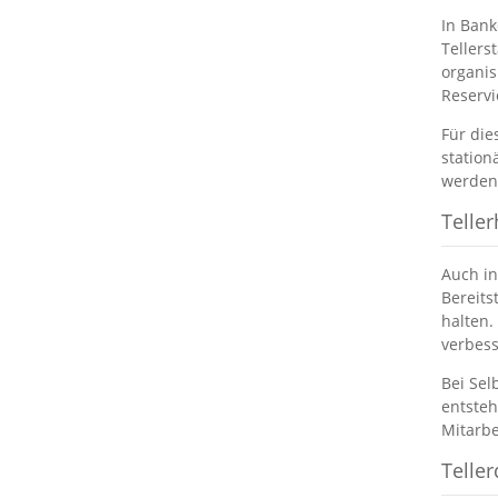
In Bank
Tellers
organis
Reserv
Für die
station
werden 
Telle
Auch in
Bereits
halten.
verbess
Bei Sel
entsteh
Mitarbe
Telle