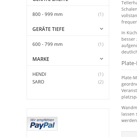
Tellerh
Schalen
Artikel
800 - 999 mm
1
vollstä
frequen
GERÄTE TIEFE
In Küch
besser 
Artikel
600 - 799 mm
1
aufgeno
deutlic
MARKE
Plate-
Artikel
HENDI
1
Plate-M
Artikel
SARO
2
geordne
Veranst
platzs
Wandmod
lassen 
werden.