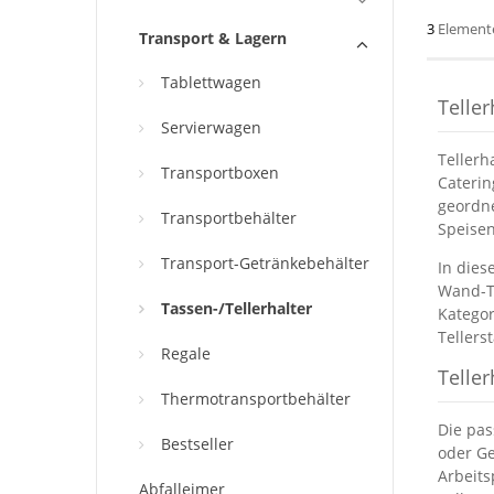
3
Element
Transport & Lagern
Tablettwagen
Telle
Servierwagen
Tellerh
Transportboxen
Caterin
geordne
Transportbehälter
Speisen
Transport-Getränkebehälter
In dies
Wand-Te
Tassen-/Tellerhalter
Kategor
Tellers
Regale
Telle
Thermotransportbehälter
Die pas
Bestseller
oder Ge
Arbeits
Abfalleimer