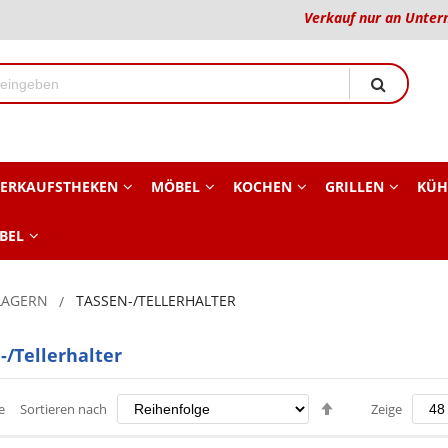
Verkauf nur an Unter
ERKAUFSTHEKEN
MÖBEL
KOCHEN
GRILLEN
KÜH
BEL
LAGERN
TASSEN-/TELLERHALTER
-/Tellerhalter
Absteigend
e
Sortieren nach
Zeige
sortieren