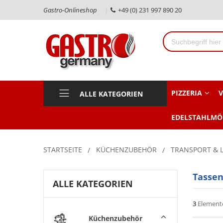
Gastro-Onlineshop
+49 (0) 231 997 890 20
PIZZERIA
V
ALLE KATEGORIEN
EDELSTAHLMÖ
STARTSEITE
KÜCHENZUBEHÖR
TRANSPORT & 
Tassen
ALLE KATEGORIEN
3
Element
Küchenzubehör