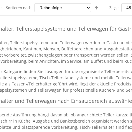
Absteigend
e
Sortieren nach
Zeige
sortieren
rhalter, Tellerstapelsysteme und Tellerwagen für Ga
alter, Tellerstapelsysteme und Tellerwagen werden in Gastronomie,
gbetrieben, Kantinen, Mensen, Buffetbereichen und Ausgabestation
t vorbereitet, zwischengelagert oder transportiert werden sollen. 
vorbereitung, beim Anrichten, im Service, am Buffet und beim Rüc
er Kategorie finden Sie Lösungen für die organisierte Tellerbereit
llerstapelsysteme, Tisch-Tellerstapelsysteme und mobile Tellerw
ie als Tassen-/Tellerhalter geführt wird, liegt der aktuelle Produkt
tapelsystemen und Tellerwagen für professionelle Küchen- und Ser
rhalter und Tellerwagen nach Einsatzbereich auswähl
sende Ausführung hängt davon ab, ob angerichtete Teller kurzzeitig
schirr in Küche, Ausgabe und Bankettbereich organisiert werden so
plätze und platzsparende Vorbereitung. Tisch-Tellerhalter sind flex