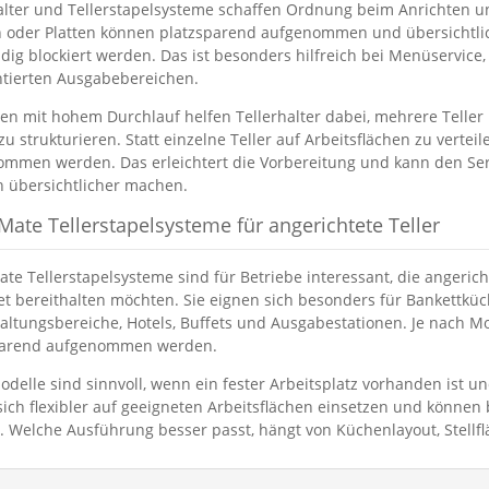
alter und Tellerstapelsysteme schaffen Ordnung beim Anrichten und
 oder Platten können platzsparend aufgenommen und übersichtlic
ndig blockiert werden. Das ist besonders hilfreich bei Menüservice,
tierten Ausgabebereichen.
en mit hohem Durchlauf helfen Tellerhalter dabei, mehrere Teller k
zu strukturieren. Statt einzelne Teller auf Arbeitsflächen zu verte
mmen werden. Das erleichtert die Vorbereitung und kann den Servi
h übersichtlicher machen.
Mate Tellerstapelsysteme für angerichtete Teller
ate Tellerstapelsysteme sind für Betriebe interessant, die angerich
t bereithalten möchten. Sie eignen sich besonders für Bankettküc
altungsbereiche, Hotels, Buffets und Ausgabestationen. Je nach M
parend aufgenommen werden.
elle sind sinnvoll, wenn ein fester Arbeitsplatz vorhanden ist und
sich flexibler auf geeigneten Arbeitsflächen einsetzen und können
 Welche Ausführung besser passt, hängt von Küchenlayout, Stellflä