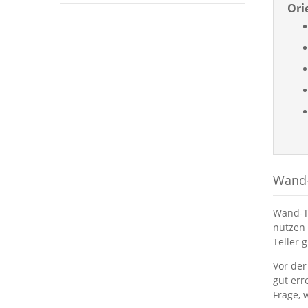
Ori
Wand-T
Wand-Te
nutzen 
Teller 
Vor der
gut err
Frage, 