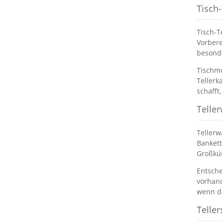
Tisch-
Tisch-T
Vorbere
besonde
Tischmo
Tellerk
schafft
Telle
Tellerw
Bankett
Großküc
Entsche
vorhand
wenn de
Telle