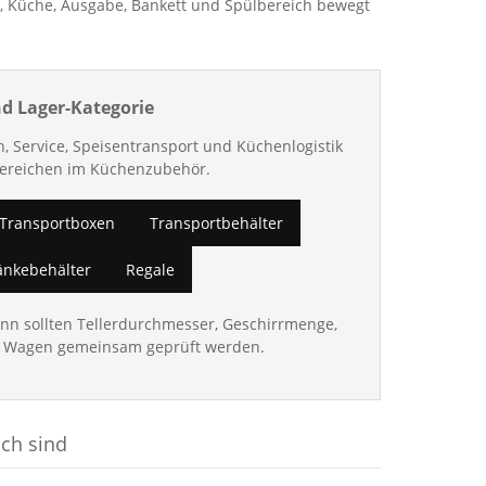
, Küche, Ausgabe, Bankett und Spülbereich bewegt
nd Lager-Kategorie
, Service, Speisentransport und Küchenlogistik
Bereichen im Küchenzubehör.
Transportboxen
Transportbehälter
änkebehälter
Regale
ann sollten Tellerdurchmesser, Geschirrmenge,
ne Wagen gemeinsam geprüft werden.
sch sind