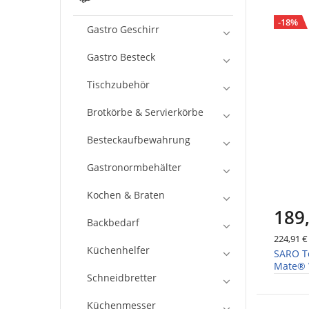
-18%
Gastro Geschirr
Gastro Besteck
Tischzubehör
Brotkörbe & Servierkörbe
Besteckaufbewahrung
Gastronormbehälter
Kochen & Braten
189
Backbedarf
224,91 €
Küchenhelfer
SARO Te
Mate®
Schneidbretter
Küchenmesser