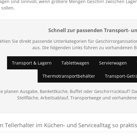
agen sind sinnvoll, wenn größere Mengen Geschirr zwischen Lager
sollen.
Schnell zur passenden Transport- u
hlen Sie direkt passende Unterkategorien für Geschirrorganisation
aus. Die folgenden Links führen zu vorhandenen 
Transport & Lagern
Tablettwagen
Servierwagen
Thermotransportbehälter
Transport-Getr
ie planen Ausgabe, Bankettküche, Buffet oder Geschirrrücklauf? D
Stellfläche, Arbeitsablauf, Transportwege und vorhande
 Tellerhalter im Küchen- und Servicealltag so prakti