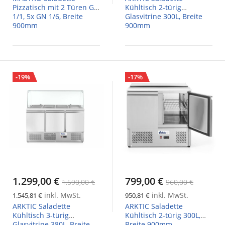
Pizzatisch mit 2 Türen GN
Kühltisch 2-türig
1/1, 5x GN 1/6, Breite
Glasvitrine 300L, Breite
900mm
900mm
-19%
-17%
1.299,00 €
799,00 €
1.590,00 €
960,00 €
inkl. MwSt.
inkl. MwSt.
1.545,81 €
950,81 €
ARKTIC Saladette
ARKTIC Saladette
Kühltisch 3-türig
Kühltisch 2-türig 300L,
Glasvitrine 380L, Breite
Breite 900mm