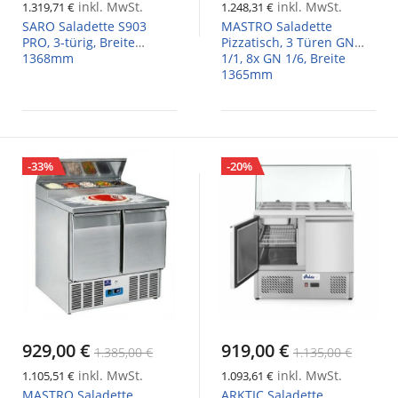
inkl. MwSt.
inkl. MwSt.
1.319,71 €
1.248,31 €
SARO Saladette S903
MASTRO Saladette
PRO, 3-türig, Breite
Pizzatisch, 3 Türen GN
1368mm
1/1, 8x GN 1/6, Breite
1365mm
-33%
-20%
929,00 €
919,00 €
1.385,00 €
1.135,00 €
inkl. MwSt.
inkl. MwSt.
1.105,51 €
1.093,61 €
MASTRO Saladette
ARKTIC Saladette