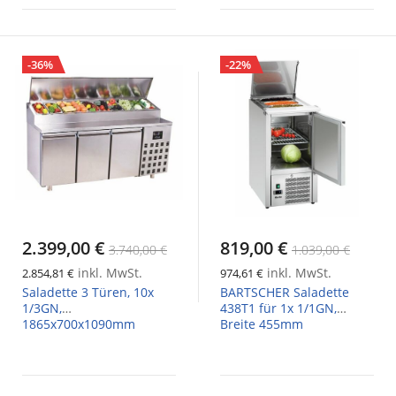
-36%
-22%
2.399,00 €
819,00 €
3.740,00 €
1.039,00 €
inkl. MwSt.
inkl. MwSt.
2.854,81 €
974,61 €
Saladette 3 Türen, 10x
BARTSCHER Saladette
1/3GN,
438T1 für 1x 1/1GN,
1865x700x1090mm
Breite 455mm