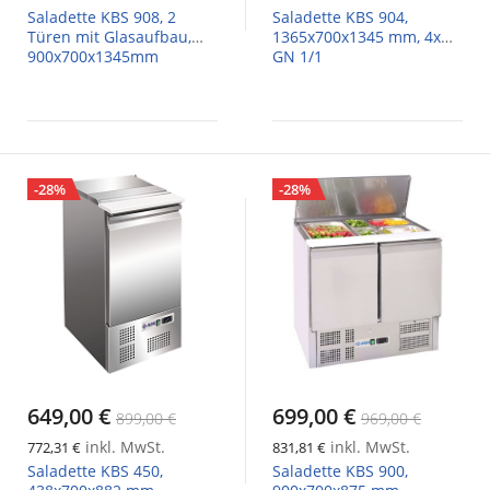
Saladette KBS 908, 2
Saladette KBS 904,
Türen mit Glasaufbau,
1365x700x1345 mm, 4x
900x700x1345mm
GN 1/1
-28%
-28%
649,00 €
699,00 €
899,00 €
969,00 €
inkl. MwSt.
inkl. MwSt.
772,31 €
831,81 €
Saladette KBS 450,
Saladette KBS 900,