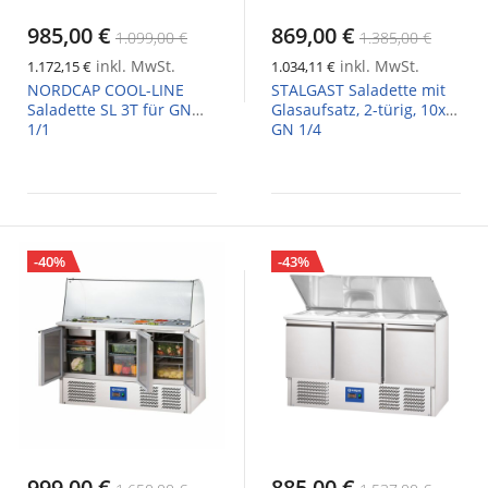
985,00 €
869,00 €
1.099,00 €
1.385,00 €
inkl. MwSt.
inkl. MwSt.
1.172,15 €
1.034,11 €
NORDCAP COOL-LINE
STALGAST Saladette mit
Saladette SL 3T für GN
Glasaufsatz, 2-türig, 10x
1/1
GN 1/4
-40%
-43%
999,00 €
885,00 €