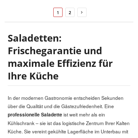
Seite
Sie
Seite
Seite
Weiter
1
2
lesen
gerade
die
Seite
Saladetten:
Frischegarantie und
maximale Effizienz für
Ihre Küche
In der modernen Gastronomie entscheiden Sekunden
über die Qualität und die Gästezufriedenheit. Eine
ist weit mehr als ein
professionelle Saladette
Kühlschrank – sie ist das logistische Zentrum Ihrer Kalten
Küche. Sie vereint gekühlte Lagerfläche im Unterbau mit