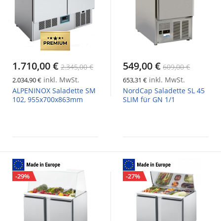
1.710,00 €
549,00 €
2.345,00 €
609,00 €
inkl. MwSt.
inkl. MwSt.
2.034,90 €
653,31 €
ALPENINOX Saladette SM
NordCap Saladette SL 45
102, 955x700x863mm
SLIM für GN 1/1
-29%
-27%