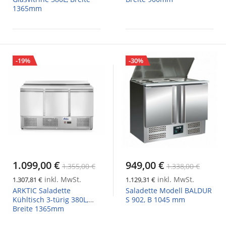
1365mm
-19%
-30%
1.099,00 €
949,00 €
1.355,00 €
1.338,00 €
inkl. MwSt.
inkl. MwSt.
1.307,81 €
1.129,31 €
ARKTIC Saladette
Saladette Modell BALDUR
Kühltisch 3-türig 380L,
S 902, B 1045 mm
Breite 1365mm