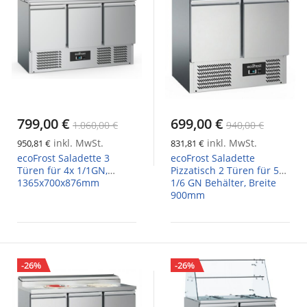
799,00 €
699,00 €
1.060,00 €
940,00 €
inkl. MwSt.
inkl. MwSt.
950,81 €
831,81 €
ecoFrost Saladette 3
ecoFrost Saladette
Türen für 4x 1/1GN,
Pizzatisch 2 Türen für 5x
1365x700x876mm
1/6 GN Behälter, Breite
900mm
-26%
-26%