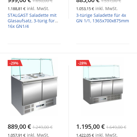
1.650,00 €
1.537,00 €
inkl. MwSt.
inkl. MwSt.
1.188,81 €
1.053,15 €
STALGAST Saladette mit
3-türige Saladette für 4x
Glasaufsatz, 3-türig für
GN 1/1, 1365x700x875mm
16x GN1/4
-29%
-28%
889,00 €
1.195,00 €
1.249,00 €
1.649,00 €
inkl. MwSt.
inkl. MwSt.
1.057,91 €
1.422,05 €