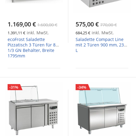
1.169,00 €
575,00 €
1.600,00 €
770,00 €
inkl. MwSt.
inkl. MwSt.
1.391,11 €
684,25 €
ecoFrost Saladette
Saladette Compact Line
Pizzatisch 3 Türen für 8x
mit 2 Türen 900 mm, 230
1/3 GN Behälter, Breite
L
1795mm
-31%
-34%