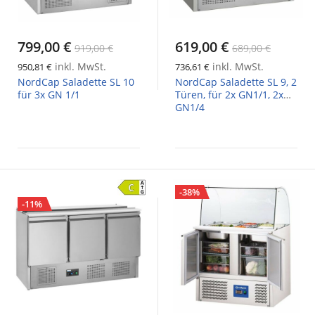
799,00 €
619,00 €
919,00 €
689,00 €
inkl. MwSt.
inkl. MwSt.
950,81 €
736,61 €
NordCap Saladette SL 10
NordCap Saladette SL 9, 2
für 3x GN 1/1
Türen, für 2x GN1/1, 2x
GN1/4
-38%
-11%