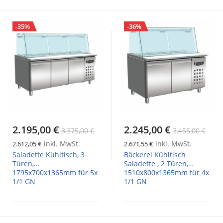
-35%
-36%
2.195,00 €
2.245,00 €
3.375,00 €
3.455,00 €
inkl. MwSt.
inkl. MwSt.
2.612,05 €
2.671,55 €
Saladette Kühltisch, 3
Bäckerei Kühltisch
Türen,
Saladette , 2 Türen,
1795x700x1365mm für 5x
1510x800x1365mm für 4x
1/1 GN
1/1 GN