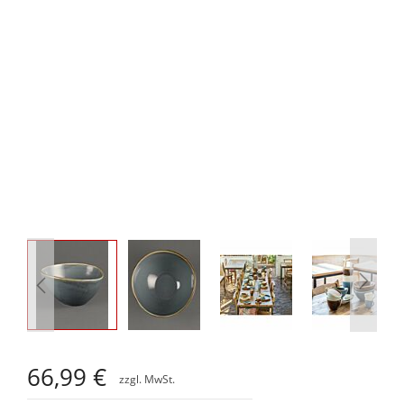
Zum
Anfang
66,99 €
der
Bildgalerie