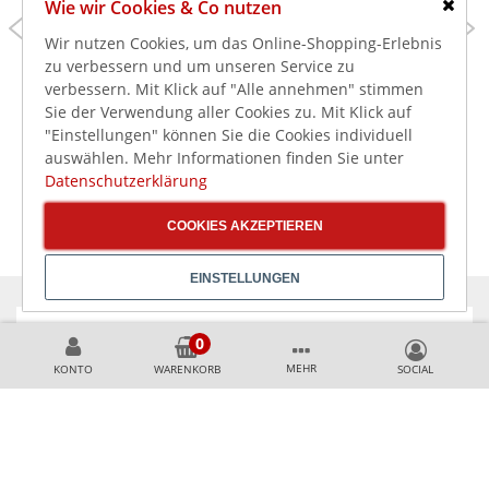
Wie wir Cookies & Co nutzen
82,99 €
41,99 €
Schlie
Wir nutzen Cookies, um das Online-Shopping-Erlebnis
98,76 €
49,97 €
inkl. MwSt.
inkl. MwSt.
zu verbessern und um unseren Service zu
Olympia Corallite
Olympia Kiln
verbessern. Mit Klick auf "Alle annehmen" stimmen
Gewölbte Schale
Dipschälchen
Sie der Verwendung aller Cookies zu. Mit Klick auf
Ø-15cm (6 Stück)
Kreideweiß 6,8cm 5cl
"Einstellungen" können Sie die Cookies individuell
(12 Stück)
auswählen. Mehr Informationen finden Sie unter
Datenschutzerklärung
COOKIES AKZEPTIEREN
EINSTELLUNGEN
KÖNNEN WIR HELFEN?
MEHR
KONTO
WARENKORB
+49 231 99789020
+49 178 2989637
AKZEPTIERTE ZAHLUNGSMETHODEN