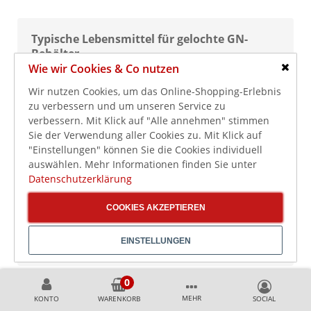
Typische Lebensmittel für gelochte GN-
Behälter
Wie wir Cookies & Co nutzen
Salat, Blattsalat, Kräuter und gewaschenes
Schlie
Gemüse
Wir nutzen Cookies, um das Online-Shopping-Erlebnis
zu verbessern und um unseren Service zu
Kartoffeln, Gemüse und Beilagen nach dem Garen
verbessern. Mit Klick auf "Alle annehmen" stimmen
oder Blanchieren
Sie der Verwendung aller Cookies zu. Mit Klick auf
Teigwaren, wenn überschüssiges Wasser
"Einstellungen" können Sie die Cookies individuell
ablaufen soll
auswählen. Mehr Informationen finden Sie unter
Datenschutzerklärung
Obst und vorbereitete Zutaten für Buffet oder
Küche
COOKIES AKZEPTIEREN
Lebensmittel, die getrennt von Flüssigkeit
bereitgestellt werden sollen
EINSTELLUNGEN
Worauf sollten Sie beim Kauf gelochter GN-
MEHR
KONTO
WARENKORB
Behälter achten?