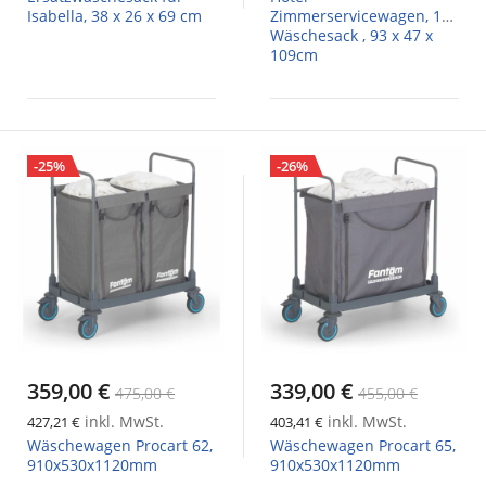
Isabella, 38 x 26 x 69 cm
Zimmerservicewagen, 1
Wäschesack , 93 x 47 x
109cm
-25%
-26%
359,00 €
339,00 €
475,00 €
455,00 €
inkl. MwSt.
inkl. MwSt.
427,21 €
403,41 €
Wäschewagen Procart 62,
Wäschewagen Procart 65,
910x530x1120mm
910x530x1120mm