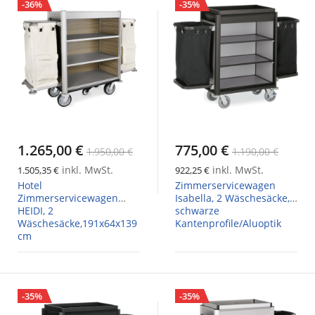
-36%
-35%
1.265,00 €
775,00 €
1.950,00 €
1.190,00 €
inkl. MwSt.
inkl. MwSt.
1.505,35 €
922,25 €
Hotel
Zimmerservicewagen
Zimmerservicewagen
Isabella, 2 Wäschesäcke,
HEIDI, 2
schwarze
Wäschesäcke,191x64x139
Kantenprofile/Aluoptik
cm
-35%
-35%