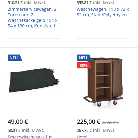
inkl. MwSt.
inkl. MwSt.
510,51 €
355,81 €
Zimmerservicewagen, 2
Wäschewagen, 118 x 72 x
Türen und 2
82 cm, Stahl/Polyethylen
Wäschesäcke gelb 154 x
54 x 130 cm, Kunststoff
NEU
NEU
-30%
49,00 €
225,00 €
320,00 €
inkl. MwSt.
inkl. MwSt.
58,31 €
267,75 €
Ersatzwäschesack für
Hotel