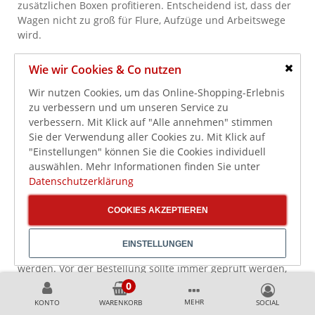
zusätzlichen Boxen profitieren. Entscheidend ist, dass der
Wagen nicht zu groß für Flure, Aufzüge und Arbeitswege
wird.
Kompakte und große Hotelservicewagen
Wie wir Cookies & Co nutzen
richtig einplanen
Schlie
Wir nutzen Cookies, um das Online-Shopping-Erlebnis
zu verbessern und um unseren Service zu
Zimmerservicewagen unterscheiden sich deutlich in
verbessern. Mit Klick auf "Alle annehmen" stimmen
Breite, Tiefe, Höhe und Stauraum. Kompakte Modelle sind
Sie der Verwendung aller Cookies zu. Mit Klick auf
wendig und lassen sich gut in engen Fluren, kleinen
"Einstellungen" können Sie die Cookies individuell
Lagerräumen oder Aufzügen einsetzen. Sie eignen sich
auswählen. Mehr Informationen finden Sie unter
besonders für kleinere Hotels, Pensionen, Apartments,
Datenschutzerklärung
Boardinghäuser oder einzelne Servicebereiche.
Größere Hotelservicewagen bieten mehr Ablagefläche und
COOKIES AKZEPTIEREN
Stauraum. Sie sind sinnvoll, wenn viele Zimmer pro Runde
bearbeitet werden, mehrere Materialgruppen mitgeführt
EINSTELLUNGEN
werden sollen oder größere Mengen Wäsche bewegt
werden. Vor der Bestellung sollte immer geprüft werden,
ob der Wagen durch Türen, Flure und Aufzüge passt und
wo er nach dem Einsatz abgestellt wird.
MEHR
KONTO
WARENKORB