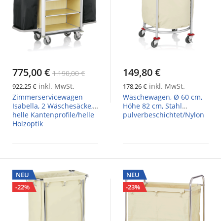
775,00 €
149,80 €
1.190,00 €
inkl. MwSt.
inkl. MwSt.
922,25 €
178,26 €
Zimmerservicewagen
Wäschewagen, Ø 60 cm,
Isabella, 2 Wäschesäcke,
Höhe 82 cm, Stahl
helle Kantenprofile/helle
pulverbeschichtet/Nylon
Holzoptik
NEU
NEU
-22%
-23%