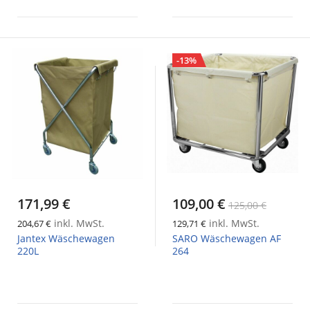
-13%
171,99 €
109,00 €
125,00 €
inkl. MwSt.
inkl. MwSt.
204,67 €
129,71 €
Jantex Wäschewagen
SARO Wäschewagen AF
220L
264