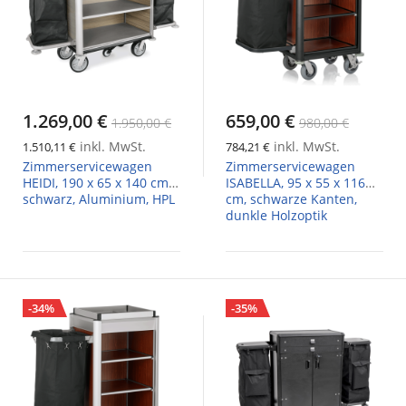
1.269,00 €
659,00 €
1.950,00 €
980,00 €
inkl. MwSt.
inkl. MwSt.
1.510,11 €
784,21 €
Zimmerservicewagen
Zimmerservicewagen
HEIDI, 190 x 65 x 140 cm,
ISABELLA, 95 x 55 x 116
schwarz, Aluminium, HPL
cm, schwarze Kanten,
dunkle Holzoptik
-34%
-35%