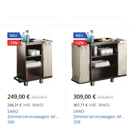
NEU
NEU
-13%
-12%
249,00 €
309,00 €
285,00 €
350,00 €
inkl. MwSt.
inkl. MwSt.
296,31 €
367,71 €
SARO
SARO
Zimmerservicewagen AF
Zimmerservicewagen AF
260
258