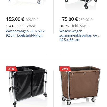
155,00 €
175,00 €
209,00 €
230,00 €
inkl. MwSt.
inkl. MwSt.
184,45 €
208,25 €
Wäschewagen, 90 x 54 x
Wäschewagen
92 cm, Edelstahl/Nylon
zusammenklappbar, 66 x
49,5 x 86 cm
-31%
-26%