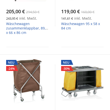
205,00 €
119,00 €
294,50 €
160,00 €
inkl. MwSt.
inkl. MwSt.
243,95 €
141,61 €
Wäschewagen
Wäschewagen 95 x 58 x
zusammenklappbar, 89,5
84 cm
x 66 x 86 cm
NEU
NEU
-24%
-30%