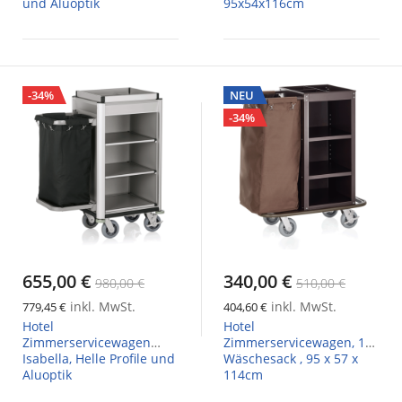
und Aluoptik
95x54x116cm
-34%
NEU
-34%
655,00 €
340,00 €
980,00 €
510,00 €
inkl. MwSt.
inkl. MwSt.
779,45 €
404,60 €
Hotel
Hotel
Zimmerservicewagen
Zimmerservicewagen, 1
Isabella, Helle Profile und
Wäschesack , 95 x 57 x
Aluoptik
114cm