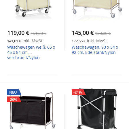
119,00 €
145,00 €
151,20 €
188,00 €
inkl. MwSt.
inkl. MwSt.
141,61 €
172,55 €
Wäschewagen weiß, 65 x
Wäschewagen, 90 x 54 x
45 x 84 cm,
92 cm, Edelstahl/Nylon
verchromt/Nylon
NEU
-24%
-26%