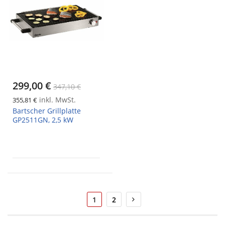
299,00 €
347,10 €
inkl. MwSt.
355,81 €
Bartscher Grillplatte
GP2511GN, 2,5 kW
Seite
Sie
Seite
Seite
Weiter
1
2
lesen
gerade
die
Seite