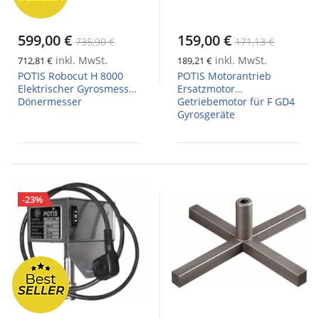
599,00 €
159,00 €
735,90 €
171,13 €
inkl. MwSt.
inkl. MwSt.
712,81 €
189,21 €
POTIS Robocut H 8000
POTIS Motorantrieb
Elektrischer Gyrosmesser
Ersatzmotor
Dönermesser
Getriebemotor für F GD4
Gyrosgeräte
-23%