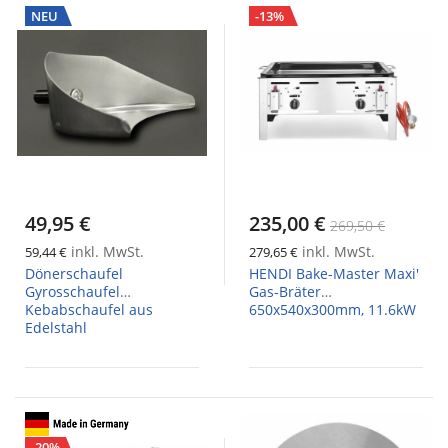
NEU
-13%
49,95 €
235,00 €
269,50 €
inkl. MwSt.
inkl. MwSt.
59,44 €
279,65 €
Dönerschaufel
HENDI Bake-Master Maxi'
Gyrosschaufel
Gas-Bräter
Kebabschaufel aus
650x540x300mm, 11.6kW
Edelstahl
-20%