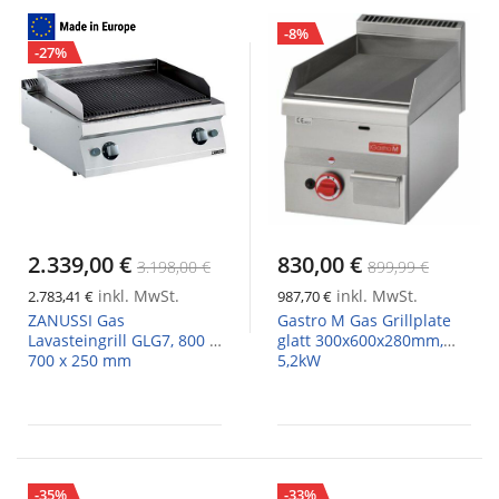
-8%
-27%
2.339,00 €
830,00 €
3.198,00 €
899,99 €
inkl. MwSt.
inkl. MwSt.
2.783,41 €
987,70 €
ZANUSSI Gas
Gastro M Gas Grillplate
Lavasteingrill GLG7, 800 x
glatt 300x600x280mm,
700 x 250 mm
5,2kW
-35%
-33%