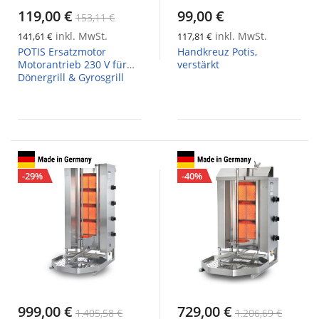
119,00 €
99,00 €
153,11 €
inkl. MwSt.
inkl. MwSt.
141,61 €
117,81 €
POTIS Ersatzmotor
Handkreuz Potis,
Motorantrieb 230 V für
verstärkt
Dönergrill & Gyrosgrill
-29%
-40%
999,00 €
729,00 €
1.405,58 €
1.206,69 €