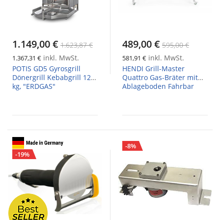
1.149,00 €
489,00 €
1.623,87 €
595,00 €
inkl. MwSt.
inkl. MwSt.
1.367,31 €
581,91 €
POTIS GD5 Gyrosgrill
HENDI Grill-Master
Dönergrill Kebabgrill 120
Quattro Gas-Bräter mit
kg, "ERDGAS"
Ablageboden Fahrbar
-8%
-19%