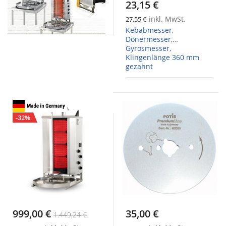
23,15 €
inkl. MwSt.
27,55 €
Kebabmesser,
Dönermesser,
Gyrosmesser,
Klingenlänge 360 mm
gezahnt
-32%
999,00 €
35,00 €
1.449,24 €