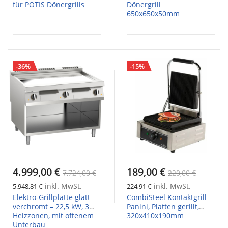
für POTIS Dönergrills
Dönergrill
650x650x50mm
-36%
-15%
4.999,00 €
189,00 €
7.724,00 €
220,00 €
inkl. MwSt.
inkl. MwSt.
5.948,81 €
224,91 €
Elektro-Grillplatte glatt
CombiSteel Kontaktgrill
verchromt – 22,5 kW, 3
Panini, Platten gerillt,
Heizzonen, mit offenem
320x410x190mm
Unterbau