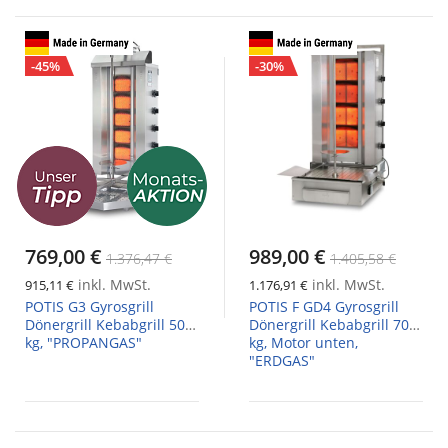
-45%
-30%
769,00 €
989,00 €
1.376,47 €
1.405,58 €
inkl. MwSt.
inkl. MwSt.
915,11 €
1.176,91 €
POTIS G3 Gyrosgrill
POTIS F GD4 Gyrosgrill
Dönergrill Kebabgrill 50
Dönergrill Kebabgrill 70
kg, "PROPANGAS"
kg, Motor unten,
"ERDGAS"