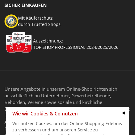
SICHER EINKAUFEN
Mit Käuferschutz
durch Trusted Shops
Auszeichnung:
TOP SHOP PROFESSIONAL 2024/2025/2026
Unsere Angebote in unserem Online-Shop richten sich
ausschließlich an Unternehmer, Gewerbetreibende,
Behörden, Vereine sowie soziale und kirchliche
Einrichtungen im Sinne des § 14 BGB. Unser Angebot richtet
Wie wir Cookies & Co nutzen
sich nicht an Verbraucher.
Schlie
Alle Preise gelten zzgl. MwSt. und zzgl. Versandkosten. Alle
Wir nutzen Cookies, um das Online-Shopping-Erlebnis
Rechte, Irrtümer und Preisänderungen vorbehalten. Alle
zu verbessern und um unseren Service zu