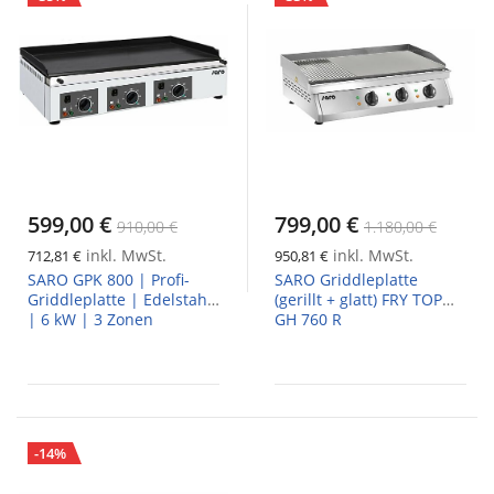
599,00 €
799,00 €
910,00 €
1.180,00 €
inkl. MwSt.
inkl. MwSt.
712,81 €
950,81 €
SARO GPK 800 | Profi-
SARO Griddleplatte
Griddleplatte | Edelstahl
(gerillt + glatt) FRY TOP
| 6 kW | 3 Zonen
GH 760 R
-14%