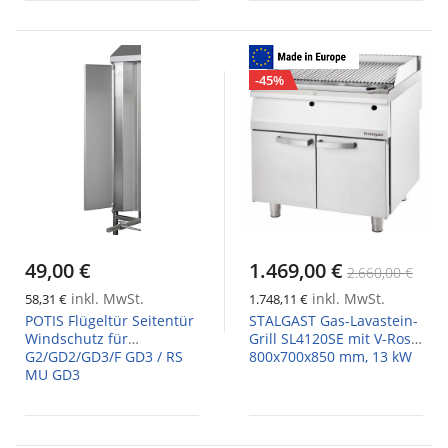
-45%
49,00 €
1.469,00 €
2.660,00 €
inkl. MwSt.
inkl. MwSt.
58,31 €
1.748,11 €
POTIS Flügeltür Seitentür
STALGAST Gas-Lavastein-
Windschutz für
Grill SL4120SE mit V-Rost,
G2/GD2/GD3/F GD3 / RS
800x700x850 mm, 13 kW
MU GD3