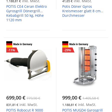
inkl. MwSt.
inkl. MwSt.
1.188,81 €
41,65 €
POTIS CE4 Ceran Elektro
Potis Döner Gyros
Gyrosgrill Dönergrill
Kreismesser glatt 8 cm
Kebabgrill 50 kg, Höhe
Durchmesser
1120 mm
-11%
-29%
699,00 €
999,00 €
779,90 €
1.405,58 €
inkl. MwSt.
inkl. MwSt.
831,81 €
1.188,81 €
POTIS Robocut R 9000
POTIS MUGD4 Gyrosgrill