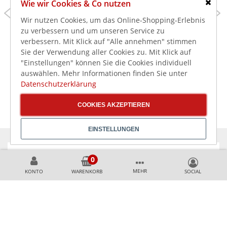
Wie wir Cookies & Co nutzen
82,99 €
41,99 €
Schlie
Wir nutzen Cookies, um das Online-Shopping-Erlebnis
98,76 €
49,97 €
inkl. MwSt.
inkl. MwSt.
zu verbessern und um unseren Service zu
Olympia Corallite
Olympia Kiln
verbessern. Mit Klick auf "Alle annehmen" stimmen
Gewölbte Schale
Dipschälchen
Sie der Verwendung aller Cookies zu. Mit Klick auf
Ø-15cm (6 Stück)
Kreideweiß 6,8cm 5cl
"Einstellungen" können Sie die Cookies individuell
(12 Stück)
auswählen. Mehr Informationen finden Sie unter
Datenschutzerklärung
COOKIES AKZEPTIEREN
EINSTELLUNGEN
KÖNNEN WIR HELFEN?
MEHR
KONTO
WARENKORB
+49 231 99789020
+49 178 2989637
AKZEPTIERTE ZAHLUNGSMETHODEN