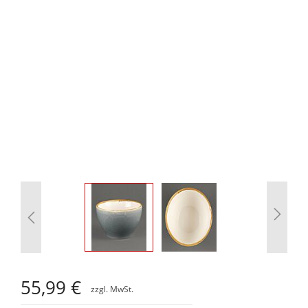
Zum
Anfang
55,99 €
der
Bildgalerie