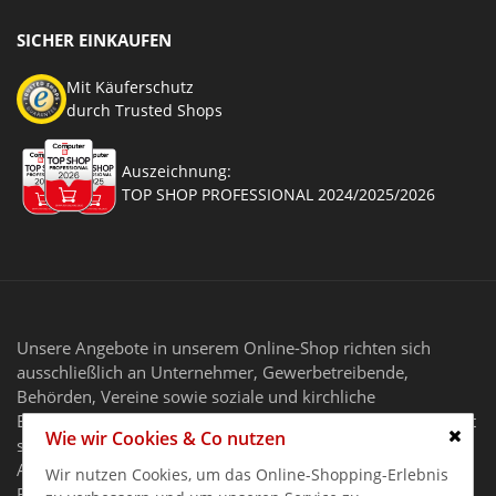
SICHER EINKAUFEN
Mit Käuferschutz
durch Trusted Shops
Auszeichnung:
TOP SHOP PROFESSIONAL 2024/2025/2026
Unsere Angebote in unserem Online-Shop richten sich
ausschließlich an Unternehmer, Gewerbetreibende,
Behörden, Vereine sowie soziale und kirchliche
Einrichtungen im Sinne des § 14 BGB. Unser Angebot richtet
Wie wir Cookies & Co nutzen
sich nicht an Verbraucher.
Schlie
Alle Preise gelten zzgl. MwSt. und zzgl. Versandkosten. Alle
Wir nutzen Cookies, um das Online-Shopping-Erlebnis
Rechte, Irrtümer und Preisänderungen vorbehalten. Alle