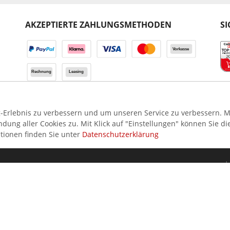
AKZEPTIERTE ZAHLUNGSMETHODEN
SI
Erlebnis zu verbessern und um unseren Service zu verbessern. Mi
ung aller Cookies zu. Mit Klick auf "Einstellungen" können Sie di
tionen finden Sie unter
Datenschutzerklärung
INFORMATIONEN
TOP KATEGORIEN
I
Login
Kühlvitrinen
i
Kontakt
Spülmaschinen
Über uns
Herde
Zahlungsarten
Fritteusen