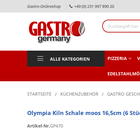
Gastro-Onlineshop
+49 (0) 231 997 890 20
PIZZERIA
V
ALLE KATEGORIEN
EDELSTAHLMÖ
STARTSEITE
KÜCHENZUBEHÖR
GASTRO GESCH
Olympia Kiln Schale moos 16,5cm (6 Stü
Artikel-Nr.
GP470
Zum