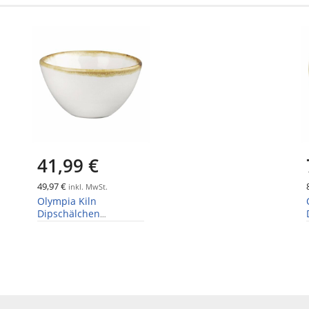
41,99 €
49,97 €
inkl. MwSt.
Olympia Kiln
Dipschälchen
Kreideweiß 6,8cm 5cl
(12 Stück)