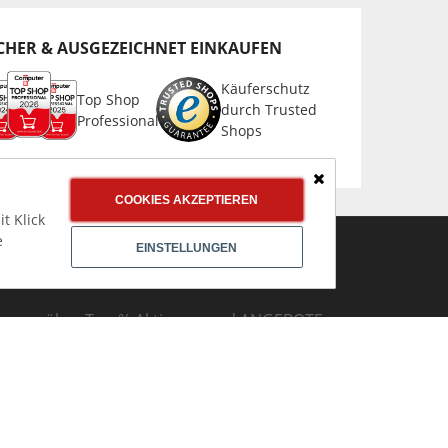
CHER & AUSGEZEICHNET EINKAUFEN
Käuferschutz
Top Shop
durch Trusted
Professional
Shops
Schließen
COOKIES AKZEPTIEREN
t Klick
e
EINSTELLUNGEN
NEWSLETTER ANMELDEN
mmer über Top % Aktionen und ANGEBOTE
nformiert bleiben
Jetzt
Newsletter abonnieren!