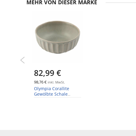
Anfang
MEHR VON DIESER MARKE
der
Bildgalerie
springen
82,99 €
98,76 €
inkl. MwSt.
Olympia Corallite
Gewölbte Schale
Ø-15cm (6 Stück)