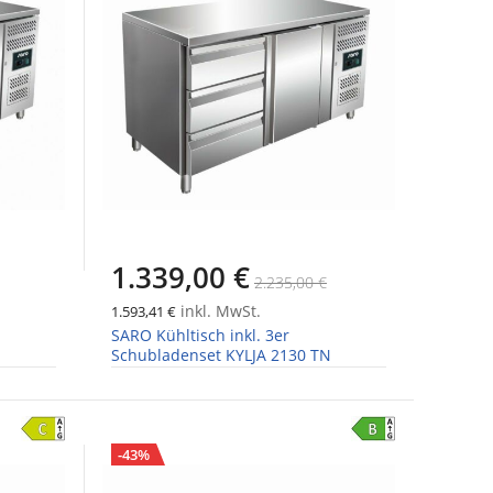
1.339,00 €
2.235,00 €
inkl. MwSt.
1.593,41 €
SARO Kühltisch inkl. 3er
N
Schubladenset KYLJA 2130 TN
-43%