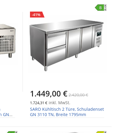
-41%
1.449,00 €
2.420,00 €
inkl. MwSt.
1.724,31 €
h
SARO Kühltisch 2 Türe, Schuladenset
en GN
GN 3110 TN, Breite 1795mm