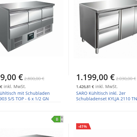
9,00 €
1.199,00 €
2.800,00 €
2.030,00 €
inkl. MwSt.
inkl. MwSt.
 €
1.426,81 €
ühltisch mit Schubladen
SARO Kühltisch inkl. 2er
 903 S/S TOP - 6 x 1/2 GN
Schubladenset KYLJA 2110 T
-41%