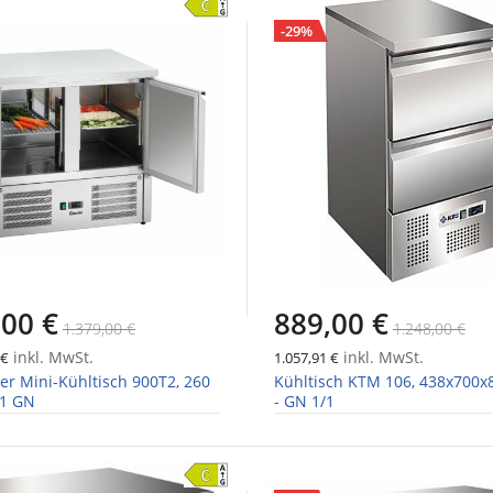
-29%
,00 €
889,00 €
1.379,00 €
1.248,00 €
inkl. MwSt.
inkl. MwSt.
 €
1.057,91 €
er Mini-Kühltisch 900T2, 260
Kühltisch KTM 106, 438x700
1/1 GN
- GN 1/1