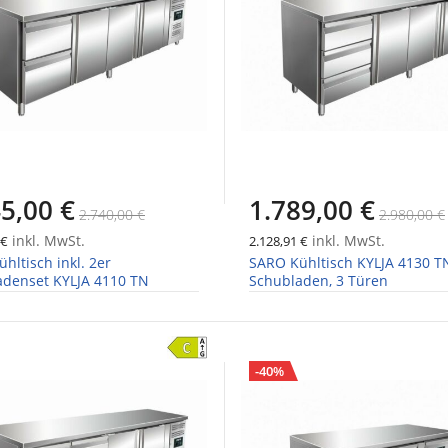
5,00 €
1.789,00 €
2.740,00 €
2.980,00 €
inkl. MwSt.
inkl. MwSt.
 €
2.128,91 €
hltisch inkl. 2er
SARO Kühltisch KYLJA 4130 TN
adenset KYLJA 4110 TN
Schubladen, 3 Türen
-40%