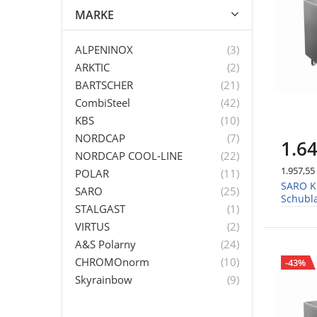
MARKE
Artikel
ALPENINOX
3
Artikel
ARKTIC
2
Artikel
BARTSCHER
21
Artikel
CombiSteel
42
Artikel
KBS
10
Artikel
NORDCAP
7
1.64
Artikel
NORDCAP COOL-LINE
22
1.957,55
Artikel
POLAR
11
SARO Kü
Artikel
SARO
25
Schubl
Artikel
STALGAST
1
Artikel
VIRTUS
2
Artikel
A&S Polarny
24
Artikel
CHROMOnorm
10
-43%
Artikel
Skyrainbow
9