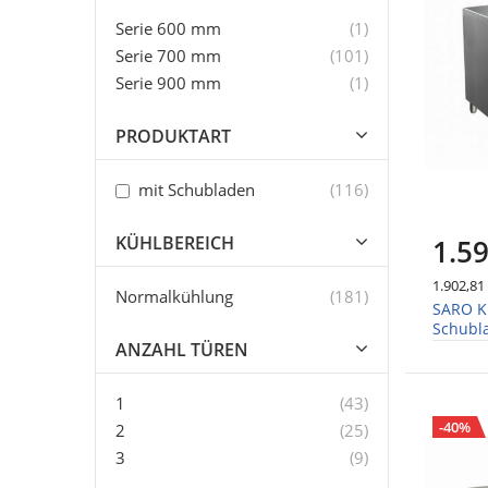
Artikel
Serie 600 mm
1
Artikel
Serie 700 mm
101
Artikel
Serie 900 mm
1
PRODUKTART
Artikel
mit Schubladen
116
KÜHLBEREICH
1.59
1.902,81
Artikel
Normalkühlung
181
SARO Kü
Schubl
ANZAHL TÜREN
Artikel
1
43
-40%
Artikel
2
25
Artikel
3
9