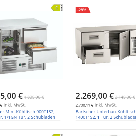
-28%
5,00 €
2.269,00 €
1.839,00 €
3.149,00 €
inkl. MwSt.
inkl. MwSt.
 €
2.700,11 €
er Mini-Kühltisch 900T1S2,
Bartscher Unterbau-Kühltisc
er, 1/1GN Tür, 2 Schubladen
1400T1S2, 1 Tür, 2 Schublad
1/1