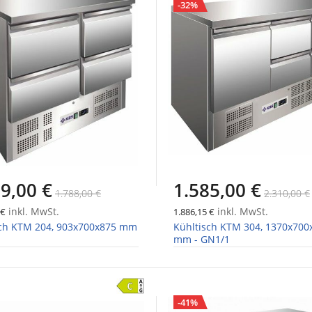
-32%
9,00 €
1.585,00 €
1.788,00 €
2.310,00 €
inkl. MwSt.
inkl. MwSt.
 €
1.886,15 €
sch KTM 204, 903x700x875 mm
Kühltisch KTM 304, 1370x700
mm - GN1/1
-41%