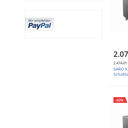
2.07
2.474,01
SARO Kü
Schubl
-42%