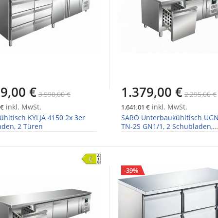
9,00 €
1.379,00 €
3.590,00 €
2.295,00 €
inkl. MwSt.
inkl. MwSt.
 €
1.641,01 €
hltisch KYLJA 4150 2x 3er
SARO Unterbaukühltisch UGN
aden, 2 Türen
TN-2S GN1/1, 2 Schubladen,
1360x700x650mm
-39%