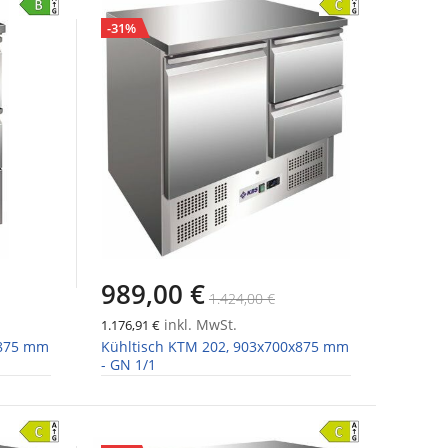
-31%
989,00 €
1.424,00 €
inkl. MwSt.
1.176,91 €
x875 mm
Kühltisch KTM 202, 903x700x875 mm
- GN 1/1