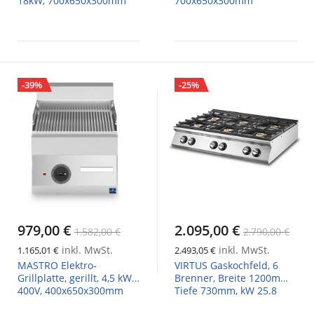
18kW, 700x650x300mm
700x650x300mm
-39%
-25%
979,00 €
2.095,00 €
1.582,00 €
2.790,00 €
inkl. MwSt.
inkl. MwSt.
1.165,01 €
2.493,05 €
MASTRO Elektro-
VIRTUS Gaskochfeld, 6
Grillplatte, gerillt, 4,5 kW,
Brenner, Breite 1200mm,
400V, 400x650x300mm
Tiefe 730mm, kW 25.8