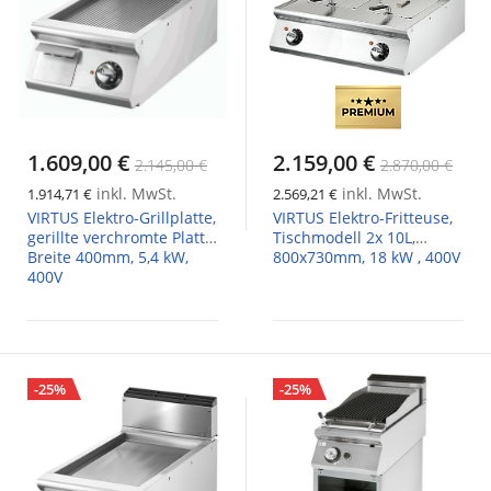
1.609,00 €
2.159,00 €
2.145,00 €
2.870,00 €
inkl. MwSt.
inkl. MwSt.
1.914,71 €
2.569,21 €
VIRTUS Elektro-Grillplatte,
VIRTUS Elektro-Fritteuse,
gerillte verchromte Platte,
Tischmodell 2x 10L,
Breite 400mm, 5,4 kW,
800x730mm, 18 kW , 400V
400V
-25%
-25%