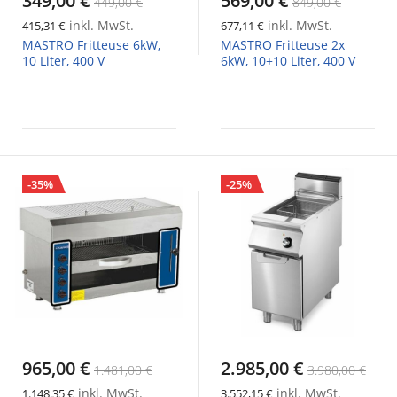
349,00 €
569,00 €
449,00 €
849,00 €
inkl. MwSt.
inkl. MwSt.
415,31 €
677,11 €
MASTRO Fritteuse 6kW,
MASTRO Fritteuse 2x
10 Liter, 400 V
6kW, 10+10 Liter, 400 V
-35%
-25%
965,00 €
2.985,00 €
1.481,00 €
3.980,00 €
inkl. MwSt.
inkl. MwSt.
1.148,35 €
3.552,15 €