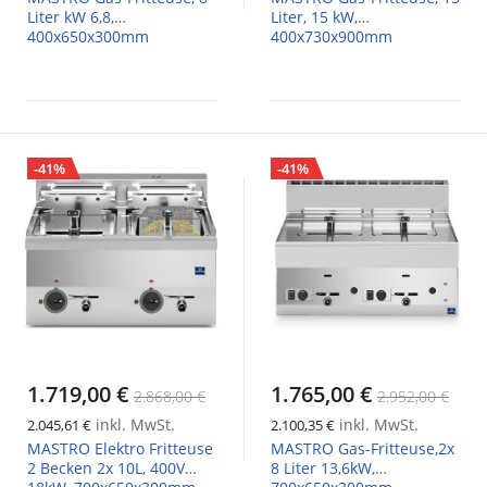
Liter kW 6,8,
Liter, 15 kW,
400x650x300mm
400x730x900mm
-41%
-41%
1.719,00 €
1.765,00 €
2.868,00 €
2.952,00 €
inkl. MwSt.
inkl. MwSt.
2.045,61 €
2.100,35 €
MASTRO Elektro Fritteuse
MASTRO Gas-Fritteuse,2x
2 Becken 2x 10L, 400V
8 Liter 13,6kW,