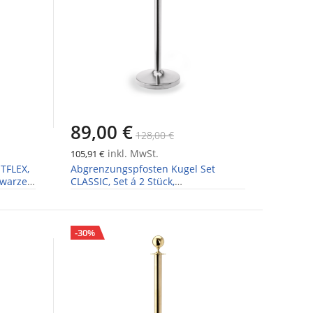
89,00 €
128,00 €
inkl. MwSt.
105,91 €
TFLEX,
Abgrenzungspfosten Kugel Set
hwarzes
CLASSIC, Set á 2 Stück,
hochglanzpoliert
-30%