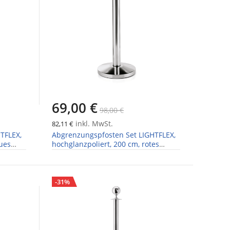
69,00 €
98,00 €
inkl. MwSt.
82,11 €
TFLEX,
Abgrenzungspfosten Set LIGHTFLEX,
aues
hochglanzpoliert, 200 cm, rotes
Gurtband, Set á 2 Stück
-31%