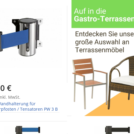
0 €
nkl. MwSt.
andhalterung für
pfosten / Tensatoren PW 3 B