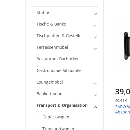
Stühle
Tische & Bänke
Tischplatten & Gestelle
Terrassenmöbel
Restaurant Barhocker
Gastronomie Sitzbänke
Loungemöbel
39,0
Bankettmöbel
i
46,41 €
Transport & Organisation
SARO W
Absperr
Gepäckwagen
Transportwagen