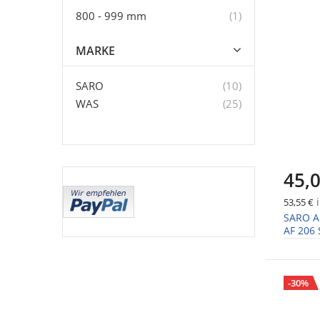
Artikel
800 - 999 mm
1
MARKE
Artikel
SARO
10
Artikel
WAS
25
45,0
i
53,55 €
SARO A
AF 206 
-30%