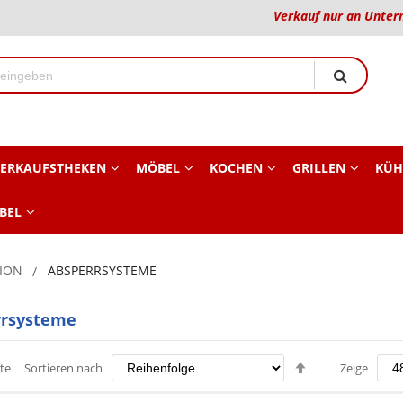
Verkauf nur an Unter
ERKAUFSTHEKEN
MÖBEL
KOCHEN
GRILLEN
KÜH
BEL
ION
ABSPERRSYSTEME
rrsysteme
Absteigend
te
Sortieren nach
Zeige
sortieren