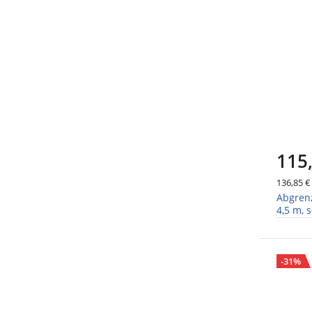
115
136,85 €
Abgren
4,5 m, 
hochgla
-31%