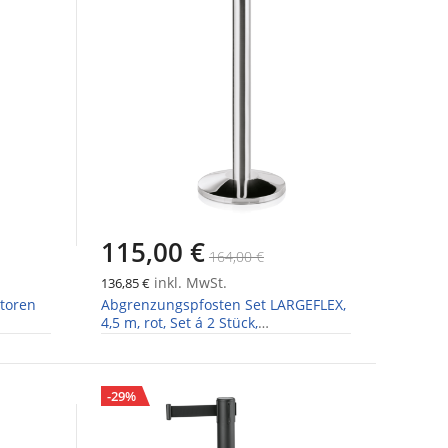
115,00 €
164,00 €
inkl. MwSt.
136,85 €
toren
Abgrenzungspfosten Set LARGEFLEX,
4,5 m, rot, Set á 2 Stück,
hochglanzpoliert, Edelstahl
-29%