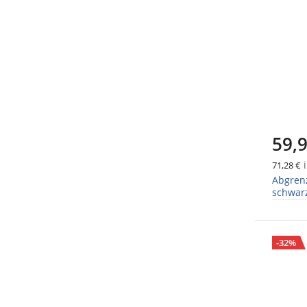
59,9
i
71,28 €
Abgren
schwarz
Set á 2 
-32%