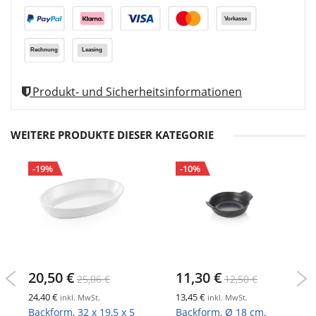
Produkt- und Sicherheitsinformationen
WEITERE PRODUKTE DIESER KATEGORIE
-19%
-10%
20,50 €
11,30 €
25,06 €
12,50 €
24,40 €
13,45 €
inkl. MwSt.
inkl. MwSt.
Backform, 32 x 19,5 x 5
Backform, Ø 18 cm,