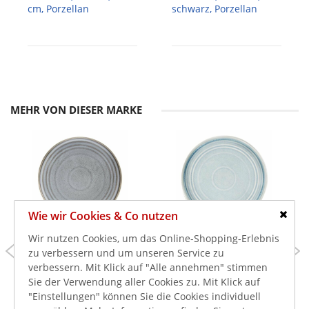
cm, Porzellan
schwarz, Porzellan
MEHR VON DIESER MARKE
Wie wir Cookies & Co nutzen
Schlie
Wir nutzen Cookies, um das Online-Shopping-Erlebnis
67,99 €
67,99 €
zu verbessern und um unseren Service zu
verbessern. Mit Klick auf "Alle annehmen" stimmen
80,91 €
80,91 €
inkl. MwSt.
inkl. MwSt.
Sie der Verwendung aller Cookies zu. Mit Klick auf
Olympia Cavolo
Olympia Cavolo Flacher
Holzkohle Dusk Flache
runder Teller eisblau
"Einstellungen" können Sie die Cookies individuell
Runde Teller Ø-27cm (4
Ø-27cm (4 Stück)