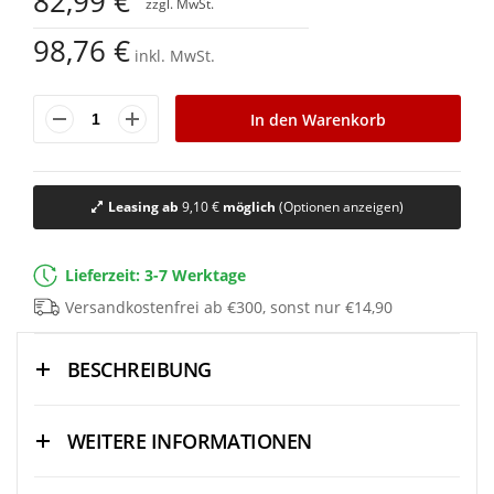
82,99 €
der
Bildgalerie
98,76 €
springen
inkl. MwSt.
In den Warenkorb
Leasing ab
9,10 €
möglich
(Optionen anzeigen)
Lieferzeit: 3-7 Werktage
Versandkostenfrei ab €300, sonst nur €14,90
BESCHREIBUNG
WEITERE INFORMATIONEN