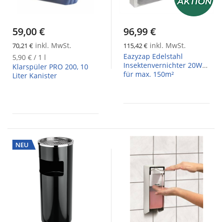
59,00 €
96,99 €
inkl. MwSt.
inkl. MwSt.
70,21 €
115,42 €
Eazyzap Edelstahl
5,90 €
/ 1 l
Insektenvernichter 20W
Klarspüler PRO 200, 10
für max. 150m²
Liter Kanister
NEU