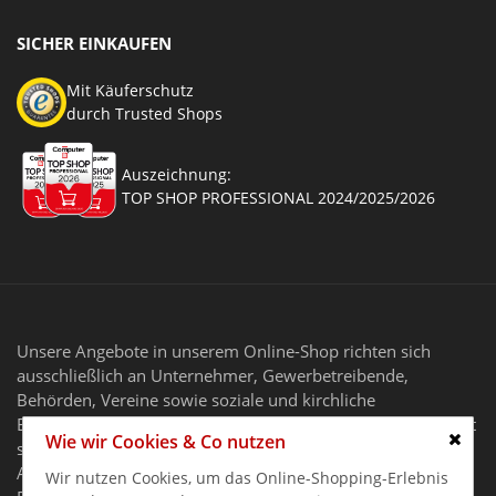
SICHER EINKAUFEN
Mit Käuferschutz
durch Trusted Shops
Auszeichnung:
TOP SHOP PROFESSIONAL 2024/2025/2026
Unsere Angebote in unserem Online-Shop richten sich
ausschließlich an Unternehmer, Gewerbetreibende,
Behörden, Vereine sowie soziale und kirchliche
Einrichtungen im Sinne des § 14 BGB. Unser Angebot richtet
Wie wir Cookies & Co nutzen
sich nicht an Verbraucher.
Schlie
Alle Preise gelten zzgl. MwSt. und zzgl. Versandkosten. Alle
Wir nutzen Cookies, um das Online-Shopping-Erlebnis