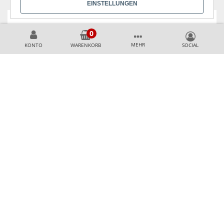
EINSTELLUNGEN
KÖNNEN WIR HELFEN?
MEHR
KONTO
WARENKORB
+49 231 99789020
+49 178 2989637
AKZEPTIERTE ZAHLUNGSMETHODEN
SICHER & AUSGEZEICHNET EINKAUFEN
Top Shop Professional