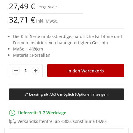
Anfang
27,49 €
der
Bildgalerie
32,71 €
springen
inkl. MwSt.
Die Kiln-Serie umfasst erdige, natürliche Farbtöne und
Formen inspiriert von handgefertigtem Geschirr
Maße: 14(Ø)cm
Material: Porzellan
In den Warenkorb
Leasing ab
7,63 €
möglich
(Optionen anzeigen)
Lieferzeit: 3-7 Werktage
Versandkostenfrei ab €300, sonst nur €14,90