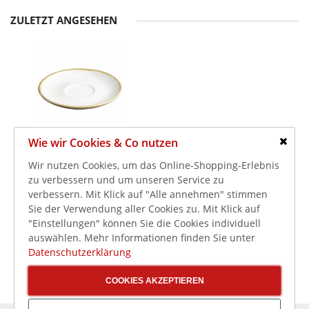
ZULETZT ANGESEHEN
Wie wir Cookies & Co nutzen
Schlie
27,49 €
Wir nutzen Cookies, um das Online-Shopping-Erlebnis
32,71 €
zu verbessern und um unseren Service zu
inkl. MwSt.
Olympia Kiln
verbessern. Mit Klick auf "Alle annehmen" stimmen
Untertassen
Sie der Verwendung aller Cookies zu. Mit Klick auf
Kreideweiß Ø-14cm (6
"Einstellungen" können Sie die Cookies individuell
Stück)
auswählen. Mehr Informationen finden Sie unter
Datenschutzerklärung
COOKIES AKZEPTIEREN