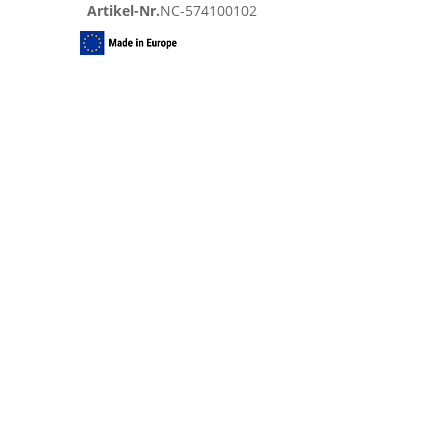
Artikel-Nr.
NC-574100102
Zum
Ende
der
Bildgalerie
springen