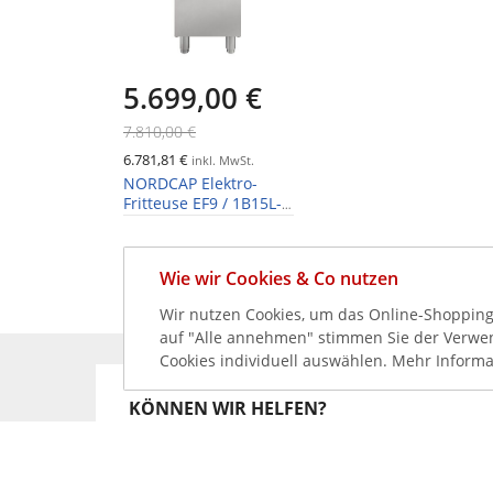
5.699,00 €
7.810,00 €
6.781,81 €
inkl. MwSt.
NORDCAP Elektro-
Fritteuse EF9 / 1B15L-
U1FT-S EvoPro, 15 Liter
Wie wir Cookies & Co nutzen
Wir nutzen Cookies, um das Online-Shopping-
auf "Alle annehmen" stimmen Sie der Verwend
Cookies individuell auswählen. Mehr Informa
KÖNNEN WIR HELFEN?
+49 231 99789020
+49 178 2989637