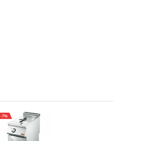
-7%
-33%