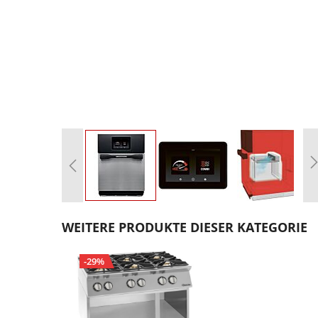
Zum
Anfang
WEITERE PRODUKTE DIESER KATEGORIE
der
Bildgalerie
-29%
springen