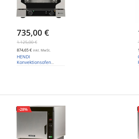
735,00 €
1.125,00 €
874,65 €
inkl. MwSt.
HENDI
Konvektionsofen
Compact mit
Beschwadung, 4x
429x345 mm
-28%