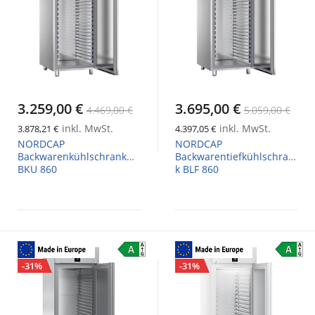
3.259,00 €
3.695,00 €
4.469,00 €
5.059,00 €
inkl. MwSt.
inkl. MwSt.
3.878,21 €
4.397,05 €
NORDCAP
NORDCAP
Backwarenkühlschrank
Backwarentiefkühlschran
BKU 860
k BLF 860
-31%
-31%