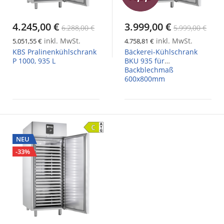
4.245,00 €
3.999,00 €
6.288,00 €
5.999,00 €
inkl. MwSt.
inkl. MwSt.
5.051,55 €
4.758,81 €
KBS Pralinenkühlschrank
Bäckerei-Kühlschrank
P 1000, 935 L
BKU 935 für
Backblechmaß
600x800mm
NEU
-33%