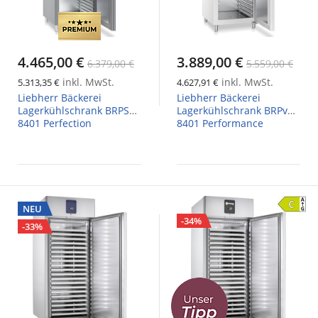
4.465,00 €
3.889,00 €
6.379,00 €
5.559,00 €
inkl. MwSt.
inkl. MwSt.
5.313,35 €
4.627,91 €
Liebherr Bäckerei
Liebherr Bäckerei
Lagerkühlschrank BRPSvh
Lagerkühlschrank BRPvg
8401 Perfection
8401 Performance
NEU
-34%
-33%