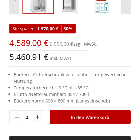
Zum
Anfang
Sie sparen:
1.970,00 €
30%
der
Bildgalerie
4.589,00 €
springen
6.559,00 €
5.460,91 €
inkl. MwSt.
Bäckerei-Gefrierschrank von Liebherr für gewerbliche
Nutzung
Temperaturbereich: -9 °C bis -35 °C
Brutto-/Nettorauminhalt: 854 / 700 l
Bäckereinorm: 600 × 800 mm (Längseinschub)
In den Warenkorb