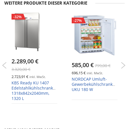
WEITERE PRODUKTE DIESER KATEGORIE
-32%
-27%
2.289,00 €
585,00 €
799,00 €
3.320,00 €
696,15 €
inkl. MwSt.
2.723,91 €
inkl. MwSt.
NORDCAP Umluft-
KBS Ready KU 1407
Gewerbekühlschrank
Edelstahlkühlschrank
UKU 180 W
1318x842x2040mm,
1320 L