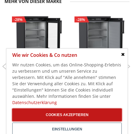
MEHR VON DIESER MARKE
-28%
-28%
Wie wir Cookies & Co nutzen
Schlie
749,00 €
639,00 €
Wir nutzen Cookies, um das Online-Shopping-Erlebnis
1.039,00 €
879,00 €
zu verbessern und um unseren Service zu
891,31 €
760,41 €
inkl. MwSt.
inkl. MwSt.
verbessern. Mit Klick auf "Alle annehmen" stimmen
Liebherr Gastronomie
Liebherr Gastronomie
Sie der Verwendung aller Cookies zu. Mit Klick auf
Lagerkühlschrank
Lagerkühlschrank
"Einstellungen" können Sie die Cookies individuell
MRTve 1511
MRTve 1501
auswählen. Mehr Informationen finden Sie unter
Performance, schwarz
Performance, schwarz
Datenschutzerklärung
COOKIES AKZEPTIEREN
EINSTELLUNGEN