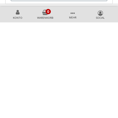
MEHR
KONTO
WARENKORB
KÖNNEN WIR HELFEN?
+49 231 99789020
+49 178 2989637
AKZEPTIERTE ZAHLUNGSMETHODEN
SICHER & AUSGEZEICHNET EINKAUFEN
Top Shop Professional