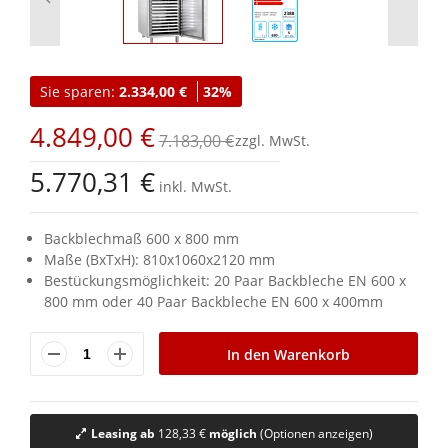
Zum
Anfang
Sie sparen:
2.334,00 €
32%
der
Bildgalerie
4.849,00 €
springen
7.183,00 €
5.770,31 €
inkl. MwSt.
Backblechmaß 600 x 800 mm
Maße (BxTxH): 810x1060x2120 mm
Bestückungsmöglichkeit: 20 Paar Backbleche EN 600 x
800 mm oder 40 Paar Backbleche EN 600 x 400mm
In den Warenkorb
Leasing ab
128,33 €
möglich
(Optionen anzeigen)