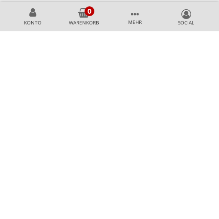
MEHR
KONTO
WARENKORB
KÖNNEN WIR HELFEN?
+49 231 99789020
+49 178 2989637
AKZEPTIERTE ZAHLUNGSMETHODEN
SICHER & AUSGEZEICHNET EINKAUFEN
Top Shop Professional