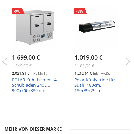
-9%
-8%
1.699,00 €
1.019,00 €
1.849,99 €
1.101,99 €
2.021,81 €
1.212,61 €
inkl. MwSt.
inkl. MwSt.
POLAR Kühltisch mit 4
Polar Kühlvitrine für
Schubladen 240L,
Sushi 180cm,
900x700x880 mm
180x39x29cm
MEHR VON DIESER MARKE