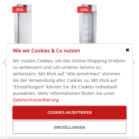
-35%
-34%
Wie wir Cookies & Co nutzen
Schlie
2.985,00 €
2.745,00 €
Wir nutzen Cookies, um das Online-Shopping-Erlebnis
4.590,00 €
4.098,00 €
zu verbessern und um unseren Service zu
verbessern. Mit Klick auf "Alle annehmen" stimmen
3.552,15 €
3.266,55 €
inkl. MwSt.
inkl. MwSt.
Sie der Verwendung aller Cookies zu. Mit Klick auf
Edelstahl-
Edelstahl-
Gewerbekühlschrank
Gewerbekühlschrank
"Einstellungen" können Sie die Cookies individuell
KU 722 für Fisch GN 1/1
KU 722 G GN 2/1 mit
auswählen. Mehr Informationen finden Sie unter
Glastür
Datenschutzerklärung
COOKIES AKZEPTIEREN
EINSTELLUNGEN