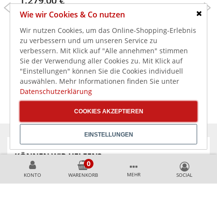
1.279,00 €
999,00 €
1.619,00 €
Wie wir Cookies & Co nutzen
2.132,00 €
1.188,81 €
inkl. MwSt.
Schlie
1.522,01 €
inkl. MwSt.
Wir nutzen Cookies, um das Online-Shopping-Erlebnis
Gas-Grillplatte, glatte
Gas-Grillplatte,
verchromte Platte,
zu verbessern und um unseren Service zu
Tischmodell, 1/2 glatte
6,5kW
verbessern. Mit Klick auf "Alle annehmen" stimmen
und 1/2 gerillte Platte
Sie der Verwendung aller Cookies zu. Mit Klick auf
"Einstellungen" können Sie die Cookies individuell
auswählen. Mehr Informationen finden Sie unter
Datenschutzerklärung
COOKIES AKZEPTIEREN
EINSTELLUNGEN
KÖNNEN WIR HELFEN?
MEHR
KONTO
WARENKORB
+49 231 99789020
+49 178 2989637
AKZEPTIERTE ZAHLUNGSMETHODEN