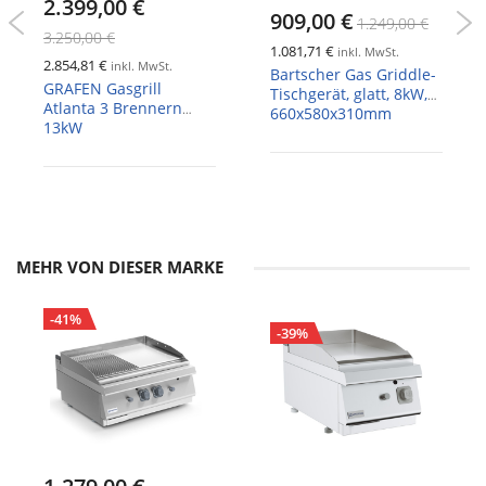
2.399,00 €
909,00 €
1.249,00 €
3.250,00 €
1.081,71 €
inkl. MwSt.
2.854,81 €
inkl. MwSt.
Bartscher Gas Griddle-
GRAFEN Gasgrill
Tischgerät, glatt, 8kW,
Atlanta 3 Brennern
660x580x310mm
13kW
MEHR VON DIESER MARKE
-41%
-39%