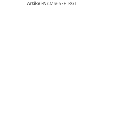
Artikel-Nr.
MS657FTRGT
Zum
Ende
der
Bildgalerie
springen