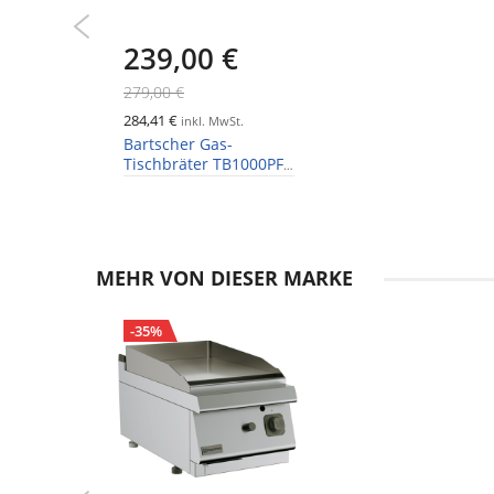
239,00 €
279,00 €
284,41 €
inkl. MwSt.
Bartscher Gas-
Tischbräter TB1000PF,
3 Brenner
MEHR VON DIESER MARKE
-35%