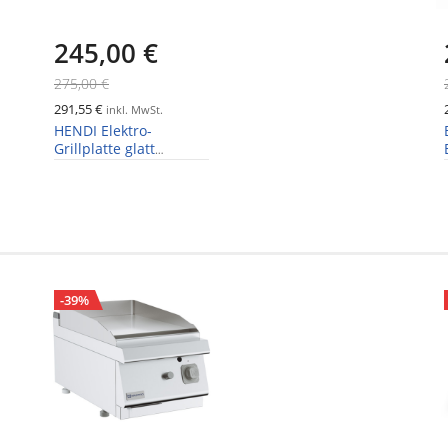
245,00 €
275,00 €
291,55 €
inkl. MwSt.
HENDI Elektro-
Grillplatte glatt
Kitchen Line 2400W
-39%