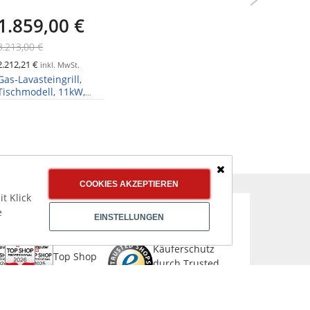
1.859,00 €
1.28
3.213,00 €
2.059,00 
2.212,21 €
1.529,15 €
inkl. MwSt.
Gas-Lavasteingrill,
Elektro-Gr
Tischmodell, 11kW,
gerillt un
700x650x300mm
Schließen
COOKIES AKZEPTIEREN
t Klick
e
EINSTELLUNGEN
CHER & AUSGEZEICHNET EINKAUFEN
Käuferschutz
Top Shop
durch Trusted
Professional
Shops