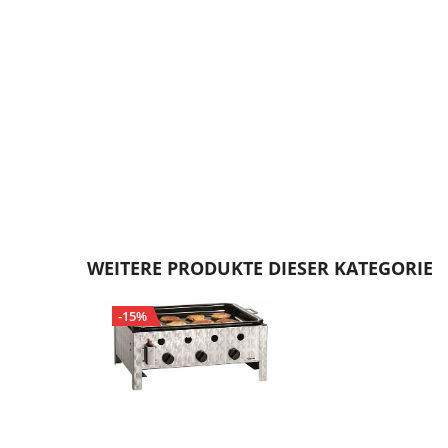
Zum
Anfang
WEITERE PRODUKTE DIESER KATEGORIE
der
Bildgalerie
-15%
springen