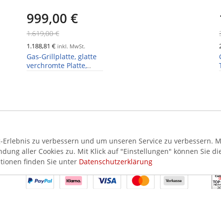
999,00 €
1.619,00 €
1.188,81 €
inkl. MwSt.
Gas-Grillplatte, glatte
verchromte Platte,
6,5kW
Erlebnis zu verbessern und um unseren Service zu verbessern. Mi
ung aller Cookies zu. Mit Klick auf "Einstellungen" können Sie di
AKZEPTIERTE ZAHLUNGSMETHODEN
SI
tionen finden Sie unter
Datenschutzerklärung