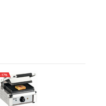
-17%
-28%