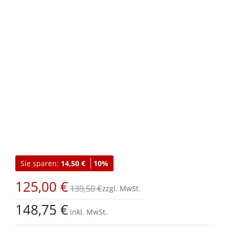
Zum
Anfang
Sie sparen:
14,50 €
10%
der
Bildgalerie
125,00 €
springen
139,50 €
148,75 €
inkl. MwSt.