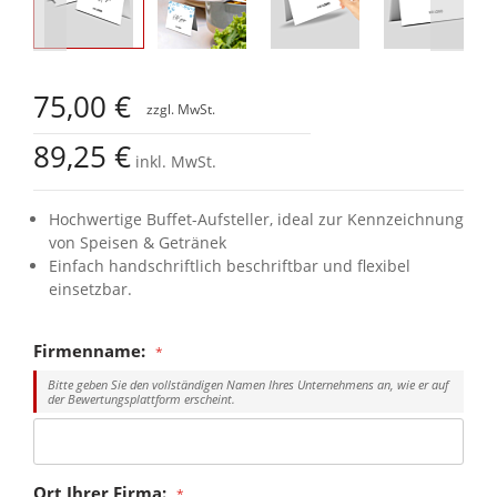
Zum
Anfang
75,00 €
der
Bildgalerie
89,25 €
springen
inkl. MwSt.
Hochwertige Buffet-Aufsteller, ideal zur Kennzeichnung
von Speisen & Getränek
Einfach handschriftlich beschriftbar und flexibel
einsetzbar.
Firmenname:
Bitte geben Sie den vollständigen Namen Ihres Unternehmens an, wie er auf
der Bewertungsplattform erscheint.
Ort Ihrer Firma: