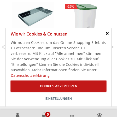
-25%
Wie wir Cookies & Co nutzen
Schlie
Wir nutzen Cookies, um das Online-Shopping-Erlebnis
55,35 €
32,50 €
42,80 €
zu verbessern und um unseren Service zu
verbessern. Mit Klick auf "Alle annehmen" stimmen
65,87 €
38,68 €
inkl. MwSt.
inkl. MwSt.
Sie der Verwendung aller Cookies zu. Mit Klick auf
SCHNEIDER
Tretabfallbehälter, mit
Schnittkuchenblech
grünem Deckel, 40
"Einstellungen" können Sie die Cookies individuell
aus Edelstahl GN 1/1,
Liter, 35 x 38,5 x 45,5
auswählen. Mehr Informationen finden Sie unter
325 x 530 x 50 mm
cm
Datenschutzerklärung
COOKIES AKZEPTIEREN
EINSTELLUNGEN