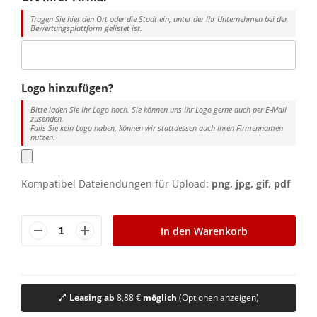
Tragen Sie hier den Ort oder die Stadt ein, unter der Ihr Unternehmen bei der
Bewertungsplattform gelistet ist.
Logo hinzufügen?
Bitte laden Sie Ihr Logo hoch. Sie können uns Ihr Logo gerne auch per E-Mail
zusenden.
Falls Sie kein Logo haben, können wir stattdessen auch Ihren Firmennamen
nutzen.
Kompatibel Dateiendungen für Upload:
png, jpg, gif, pdf
In den Warenkorb
Leasing ab
8,88 €
möglich
(Optionen anzeigen)