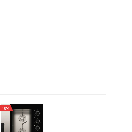
-18%
-41%