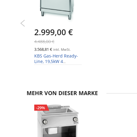
2.999,00 €
4.488,00 €
3.568,81 €
inkl. MwSt.
KBS Gas-Herd Ready-
Line, 19,5kW 4
Brenner, Elektro
Backofen,
700x700x850mm
MEHR VON DIESER MARKE
-29%