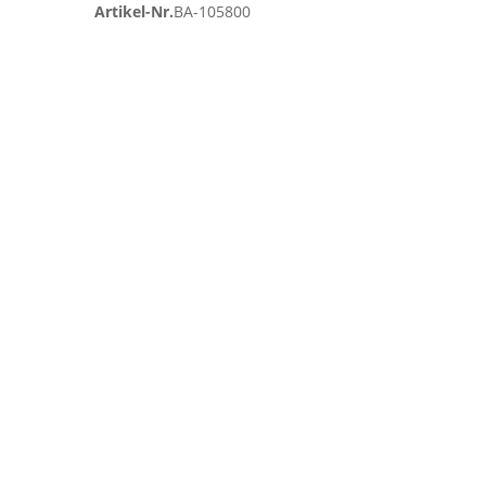
Artikel-Nr.
BA-105800
Zum
Ende
der
Bildgalerie
springen