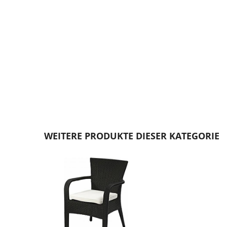
Zum
Anfang
WEITERE PRODUKTE DIESER KATEGORIE
der
Bildgalerie
springen