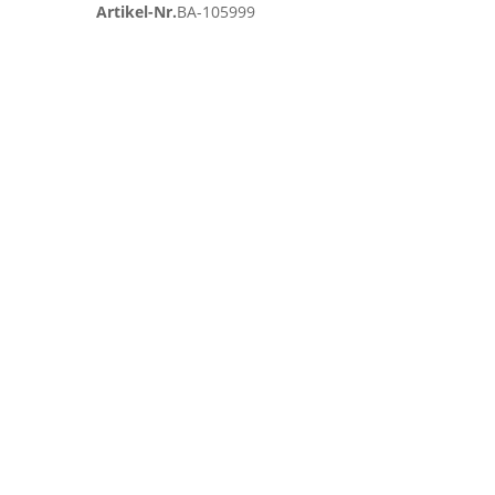
Artikel-Nr.
BA-105999
Zum
Ende
der
Bildgalerie
springen