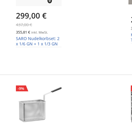
299,00 €
437,00 €
355,81 €
inkl. MwSt.
SARO Nudelkorbset: 2
x 1/6 GN + 1 x 1/3 GN
-9%