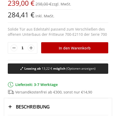
239,00 €
springen
298,00 €
284,41 €
inkl. MwSt.
Solide Tür aus Edelstahl passend zum Verschließen des
offenen Unterbaus der Fritteuse 700-E2110 der Serie 700
In den Warenkorb
Leasing ab
13,22 €
möglich
(Optionen anzeigen)
Lieferzeit: 3-7 Werktage
Versandkostenfrei ab €300, sonst nur €14,90
BESCHREIBUNG