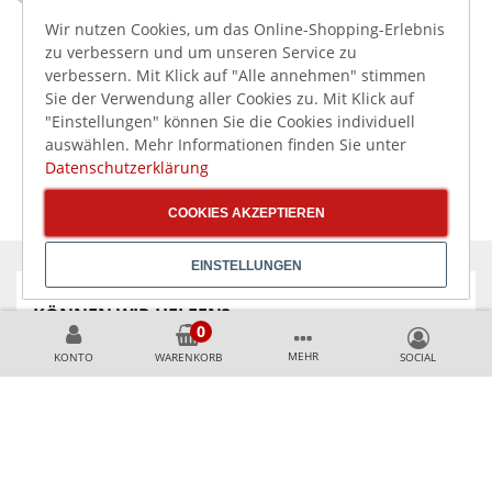
Schlie
189,21 €
184,45 €
inkl. MwSt.
inkl. MwSt.
Wir nutzen Cookies, um das Online-Shopping-Erlebnis
Bartscher Nudelkorb
Bartscher Nudelkorb
zu verbessern und um unseren Service zu
900 1/3GNQ
900 1/3GNL
verbessern. Mit Klick auf "Alle annehmen" stimmen
Sie der Verwendung aller Cookies zu. Mit Klick auf
"Einstellungen" können Sie die Cookies individuell
auswählen. Mehr Informationen finden Sie unter
Datenschutzerklärung
COOKIES AKZEPTIEREN
EINSTELLUNGEN
KÖNNEN WIR HELFEN?
MEHR
KONTO
WARENKORB
+49 231 99789020
+49 178 2989637
AKZEPTIERTE ZAHLUNGSMETHODEN