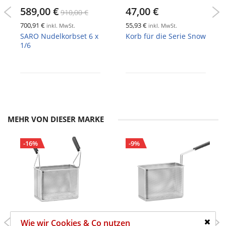
589,00 €
47,00 €
910,00 €
700,91 €
55,93 €
inkl. MwSt.
inkl. MwSt.
SARO Nudelkorbset 6 x
Korb für die Serie Snow
1/6
MEHR VON DIESER MARKE
-16%
-9%
159,00 €
155,00 €
Wie wir Cookies & Co nutzen
189,00 €
169,00 €