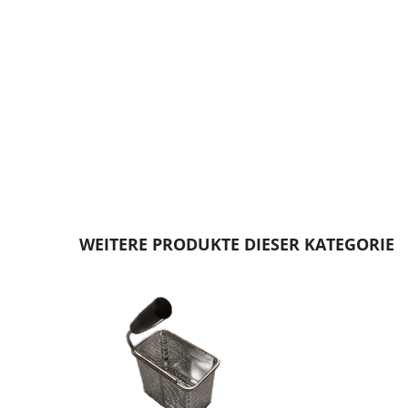
Zum
Anfang
WEITERE PRODUKTE DIESER KATEGORIE
der
Bildgalerie
springen