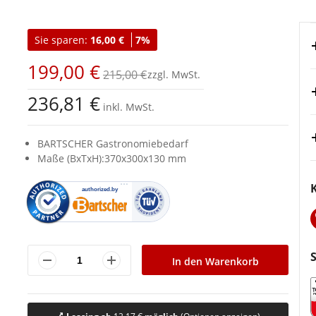
Sie sparen:
16,00 €
7%
199,00 €
215,00 €
236,81 €
inkl. MwSt.
BARTSCHER Gastronomiebedarf
Maße (BxTxH):370x300x130 mm
In den Warenkorb