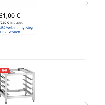
61,00 €
85,0
72,59 €
101,15 €
inkl. MwSt.
in
KBS Verbindungssteg
KBS Geril
für 2 Geräten
zur Rein
Bratplat
-19%
-13%