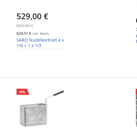
529,00 €
800,00 €
629,51 €
inkl. MwSt.
SARO Nudelkorbset 4 x
1/6 + 1 x 1/3
-9%