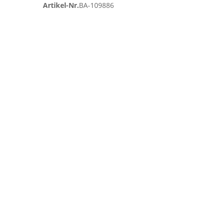
Artikel-Nr.
BA-109886
Zum
Ende
der
Bildgalerie
springen